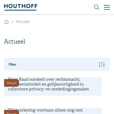
/
Actueel
Actueel
Filter
3 augustus 2026
Hoge Raad oordeelt over rechtsmacht,
Nieuws
representativiteit en gelijksoortigheid in
collectieve privacy- en mededingingszaken
9 juli 2026
Telemarketing voortaan alleen nog met
Nieuws