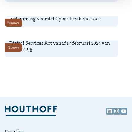
9 april 2024
Instemming voorstel Cyber Resilience Act
Nieuws
16 februari 2024
Digital Services Act vanaf 17 februari 2024 van
Nieuws
toepassing