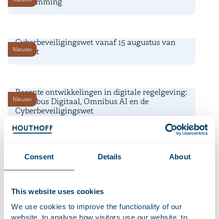
toestemming
8 juli 2026
Cyberbeveiligingswet vanaf 15 augustus van
Nieuws
kracht
20 april 2026
Recente ontwikkelingen in digitale regelgeving:
Nieuws
Omnibus Digitaal, Omnibus AI en de
Cyberbeveiligingswet
18 februari 2026
Recente ontwikkelingen in
Consent
Details
About
Nieuws
gegevensbescherming: online marktplaatsen,
boete AP en adequaatheidsbesluit Brazilië
This website uses cookies
28 november 2025
We use cookies to improve the functionality of our
ACM en AP vanaf nu bevoegd tot handhaving
website, to analyse how visitors use our website, to
Nieuws