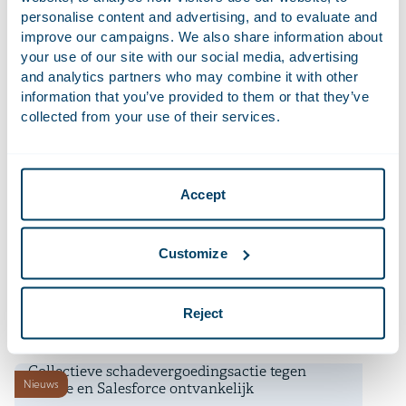
Dataverordening
personalise content and advertising, and to evaluate and
improve our campaigns. We also share information about
9 oktober 2025
your use of our site with our social media, advertising
and analytics partners who may combine it with other
Collectieve actie tegen TikTok: Hof Amsterdam
Nieuws
oordeelt over rechtsmacht, vergoeding van
information that you’ve provided to them or that they’ve
immateriële schade en andere
collected from your use of their services.
ontvankelijkheidsvragen onder de WAMCA
5 augustus 2025
Accept
Recente ontwikkelingen in
Nieuws
gegevensbescherming augustus 2025
Customize
24 juli 2024
Miljardenclaim in privacy actie van tafel
Nieuws
Reject
24 juni 2024
Collectieve schadevergoedingsactie tegen
Nieuws
Oracle en Salesforce ontvankelijk