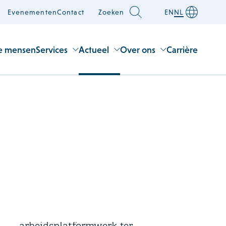
Evenementen
Contact
Zoeken
EN
NL
e mensen
Services
Actueel
Over ons
Carrière
22 juli 2026
Wetsvoorstel voor digitaal