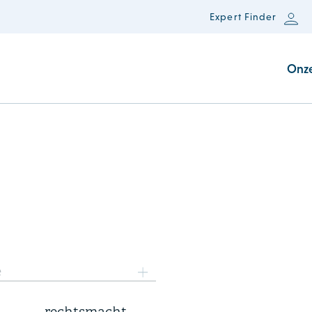
Expert Finder
Onz
3 augustus 2026
e
Hoge Raad oordeelt over