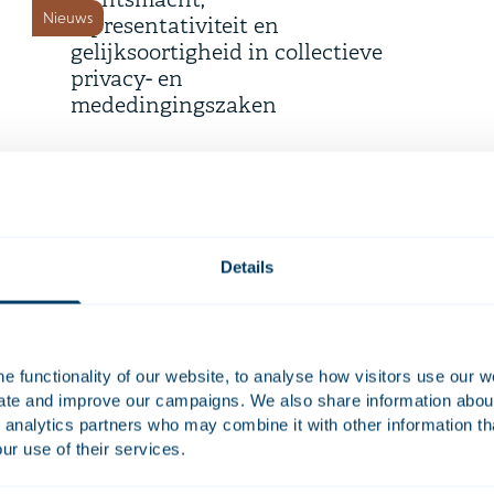
rechtsmacht,
Nieuws
representativiteit en
gelijksoortigheid in collectieve
privacy- en
mededingingszaken
16 juli 2026
Time Equities Inc. rondt
herfinanciering van € 168
Deals en matters
miljoen af voor Nederlands
kantoorportfolio
Details
9 juli 2026
 functionality of our website, to analyse how visitors use our w
Deadline overgangsperiode
uate and improve our campaigns. We also share information about 
 analytics partners who may combine it with other information th
bijkantoorregime niet-EU
Nieuws
ur use of their services.
banken onder CRD 6 nadert