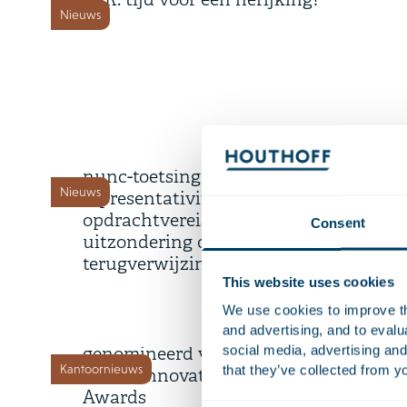
FSR: tijd voor een herijking?
Nieuws
17 juli 2026
Hoge Raad over WAMCA: ex
nunc-toetsing,
Nieuws
representativiteit,
opdrachtvereiste en
Consent
uitzondering op
terugverwijzingsverbod
This website uses cookies
10 juli 2026
We use cookies to improve the
AI-gedreven Diligence Desk
and advertising, and to eval
social media, advertising and
genomineerd voor Financial
Kantoornieuws
that they’ve collected from yo
Times Innovative Lawyers
Awards