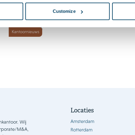
8 juli 2026
Customize
AI Survey 2.0: deel jouw
ervaring
Kantoornieuws
Locaties
Amsterdam
nkantoor. Wij
orporate/M&A,
Rotterdam