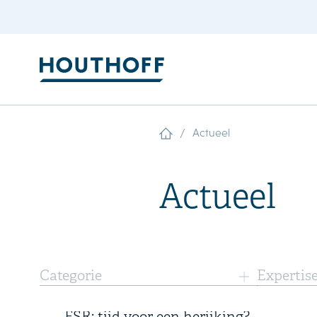
/
Actueel
Actueel
6 augustus 2026
Categorie
Expertis
Drie jaar handhaving van de