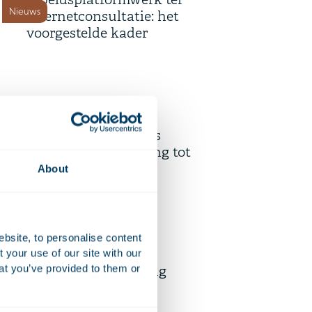
arbeidsplatformwerk ter
Nieuws
internetconsultatie: het
voorgestelde kader
10 juli 2026
Hoge Raad: Ontruiming in
kort geding ondanks
Nieuws
aanhangige vordering tot
huurvoortzetting
About
9 juli 2026
ebsite, to personalise content
Telemarketing voortaan alleen
your use of our site with our
at you’ve provided to them or
nog met toestemming
Nieuws