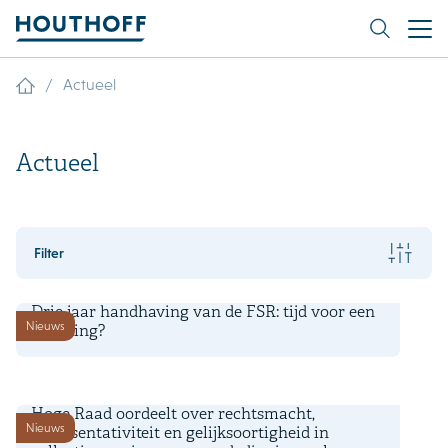
/
Actueel
Actueel
Filter
6 augustus 2026
Drie jaar handhaving van de FSR: tijd voor een
Nieuws
herijking?
3 augustus 2026
Hoge Raad oordeelt over rechtsmacht,
Nieuws
representativiteit en gelijksoortigheid in