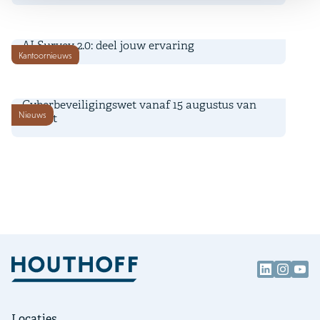
8 juli 2026
AI Survey 2.0: deel jouw ervaring
Kantoornieuws
8 juli 2026
Cyberbeveiligingswet vanaf 15 augustus van
Nieuws
kracht