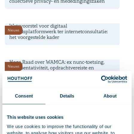
collectieve privacy- en mededingingszaken
22 juli 2026
Wetsvoorstel voor digitaal
Nieuws
arbeidsplatformwerk ter internetconsultatie:
het voorgestelde kader
17 juli 2026
Hoge Raad over WAMCA: ex nunc-toetsing,
Nieuws
representativiteit, opdrachtvereiste en
uitzondering op terugverwijzingsverbod
16 juli 2026
Consent
Details
About
Time Equities Inc. rondt herfinanciering van €
Deals en matters
168 miljoen af voor Nederlands
kantoorportfolio
This website uses cookies
10 juli 2026
We use cookies to improve the functionality of our
website, to analyse how visitors use our website, to