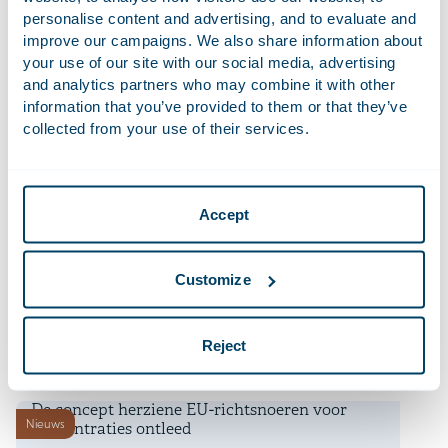
Hoge Raad: Ontruiming in kort geding ondanks
personalise content and advertising, and to evaluate and
Nieuws
aanhangige vordering tot huurvoortzetting
improve our campaigns. We also share information about
your use of our site with our social media, advertising
10 juli 2026
and analytics partners who may combine it with other
AI-gedreven Diligence Desk genomineerd voor
information that you’ve provided to them or that they’ve
Kantoornieuws
Financial Times Innovative Lawyers Awards
collected from your use of their services.
9 juli 2026
Deadline overgangsperiode bijkantoorregime
Accept
Nieuws
niet-EU banken onder CRD 6 nadert
9 juli 2026
Customize
Telemarketing voortaan alleen nog met
Nieuws
toestemming
Reject
9 juli 2026
De concept herziene EU-richtsnoeren voor
Nieuws
concentraties ontleed