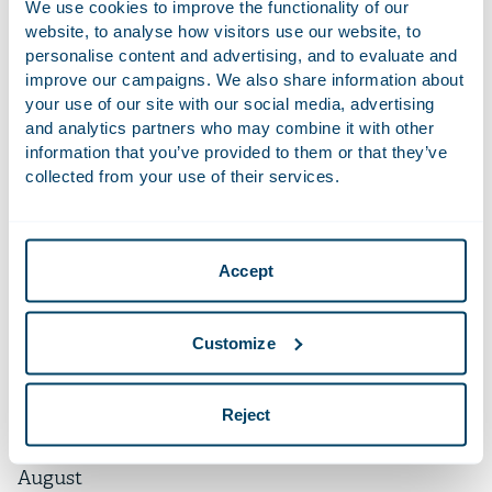
31 October 2023
We use cookies to improve the functionality of our
website, to analyse how visitors use our website, to
Weer oneerlijke bedingen en mogelijk langere
personalise content and advertising, and to evaluate and
maximering van huurprijzen. Mr. Online.
improve our campaigns. We also share information about
Hugo Kivits,
Nathalie Amiel
your use of our site with our social media, advertising
and analytics partners who may combine it with other
information that you’ve provided to them or that they’ve
collected from your use of their services.
September
2023
Accept
12 September 2023
Noot jurisprudentiebespreking. Tijdschrift voor
Customize
Huurrecht Bedrijfsruimte.
Romée Boitelle
Reject
August