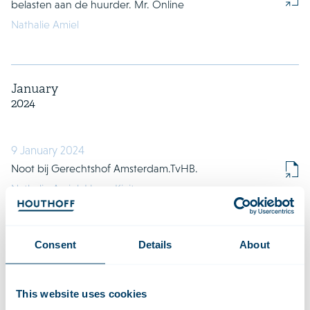
belasten aan de huurder. Mr. Online
Nathalie Amiel
January
2024
9 January 2024
Noot bij Gerechtshof Amsterdam.TvHB.
Nathalie Amiel,
Hugo Kivits
Consent
Details
About
October
2023
This website uses cookies