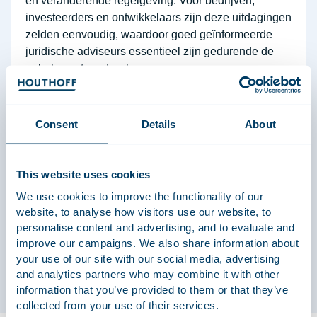
en veranderende regelgeving. Voor bedrijven,
investeerders en ontwikkelaars zijn deze uitdagingen
zelden eenvoudig, waardoor goed geïnformeerde
juridische adviseurs essentieel zijn gedurende de
gehele vastgoedcyclus.
Consent
Details
About
Herstructurering & Insolventie
Periodes van financiële onrust vragen om snelle,
This website uses cookies
weloverwogen beslissingen. Of bedrijven nu te
We use cookies to improve the functionality of our
maken hebben met operationele tegenslagen,
website, to analyse how visitors use our website, to
liquiditeitsproblemen of bredere marktdruk, bedrijven
personalise content and advertising, and to evaluate and
hebben duidelijk juridisch advies nodig om waarde
improve our campaigns. We also share information about
te beschermen en risico's te beheersen.
your use of our site with our social media, advertising
and analytics partners who may combine it with other
information that you’ve provided to them or that they’ve
collected from your use of their services.