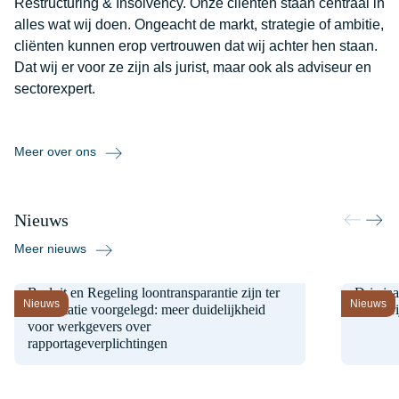
Restructuring & Insolvency. Onze cliënten staan centraal in
alles wat wij doen. Ongeacht de markt, strategie of ambitie,
cliënten kunnen erop vertrouwen dat wij achter hen staan.
Dat wij er voor ze zijn als jurist, maar ook als adviseur en
sectorexpert.
Meer over ons
Nieuws
Meer nieuws
7 augustus 2026
6 augus
Besluit en Regeling loontransparantie zijn ter
Drie ja
Nieuws
Nieuws
consultatie voorgelegd: meer duidelijkheid
een her
voor werkgevers over
rapportageverplichtingen