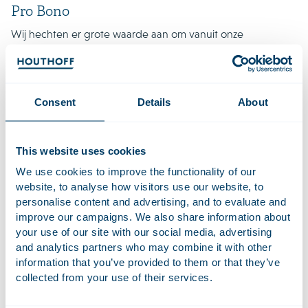
Pro Bono
Wij hechten er grote waarde aan om vanuit onze
maatschappelijke verantwoordelijkheid pro bono-
werkzaamheden te verrichten voor organisaties en
personen die een maatschappelijk belang nastreven of
ondersteunen.
Houthoff is via haar lidmaatschap van Lex
Consent
Details
About
Mundi ook nauw verbonden met de
Lex Mundi Pro Bono
Foundation
(LMPBF).
LMPBF koppelt social entrepeneurs
met juridische vraagstukken waar ook ter wereld aan één of
This website uses cookies
meer van de 160 Lex Mundi-kantoren voor pro bono-
We use cookies to improve the functionality of our
bijstand.
website, to analyse how visitors use our website, to
personalise content and advertising, and to evaluate and
improve our campaigns. We also share information about
Maatschappelijke betrokkenheid
your use of our site with our social media, advertising
Houthoff is onder meer verbonden aan de volgende
and analytics partners who may combine it with other
maatschappelijke organisaties en projecten:
information that you’ve provided to them or that they’ve
collected from your use of their services.
Johan Cruyff Foundation