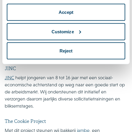
De
Johan Cruyff Foundation
helpt kinderen vooruit door
beweging. Met sport en spel kunnen kinderen zich
Accept
ontwikkelen, krijgen ze minder last van overgewicht en leren
ze zich staande te houden in een complexe maatschappij.
Customize
Houthoff sponsort de Johan Cruyff Foundation met
juridische ondersteuning. We bieden met name bijstand op
het gebied van sponsorcontracten en bij de verdere
Reject
ontwikkeling van de organisatie.
JINC
JINC
helpt jongeren van 8 tot 16 jaar met een sociaal-
economische achterstand op weg naar een goede start op
de arbeidsmarkt. Wij ondersteunen dit initiatief en
verzorgen daarom jaarlijks diverse sollicitatietrainingen en
bliksemstages.
The Cookie Project
Met dit project steunen wij bakkerij
iambe
, een