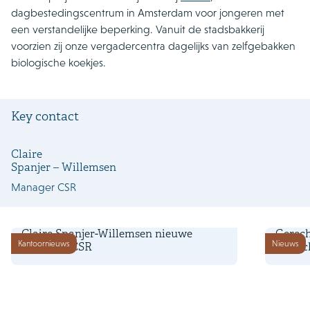
dagbestedingscentrum in Amsterdam voor jongeren met
een verstandelijke beperking. Vanuit de stadsbakkerij
voorzien zij onze vergadercentra dagelijks van zelfgebakken
biologische koekjes.
Key contact
Claire
Spanjer – Willemsen
Manager CSR
14 oktober 2024
14 febru
Claire Spanjer-Willemsen nieuwe
Gerech
Kantoornieuws
Nieuws
Manager CSR
marech