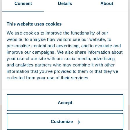
Consent
Details
About
Aangezien deze wijzigingen een serieuze impact kunnen
hebben op het (her)ontwikkelen van vastgoed en het
gebruiken van (bestaand) vastgoed, zetten wij in deze
This website uses cookies
factsheet Vastgoed de belangrijkste verschillen met de
We use cookies to improve the functionality of our
praktijk van voor 1 januari 2024 op een rij. Daarbij wordt ook
website, to analyse how visitors use our website, to
aandacht besteed aan de werking van het omgevingsplan
personalise content and advertising, and to evaluate and
en het overgangsrecht.
improve our campaigns. We also share information about
your use of our site with our social media, advertising
Download factsheet vastgoed
and analytics partners who may combine it with other
De factsheet is beschikbaar in het Nederlands. Mocht u
information that you’ve provided to them or that they’ve
collected from your use of their services.
geïnteresseerd zijn in een Engelse vertaling, neem dan
contact op met
omgevingswet@houthoff.com
.
Accept
Customize
Omgevingsrecht