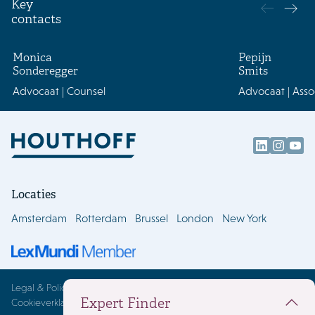
Key
contacts
Monica
Pepijn
Sonderegger
Smits
Advocaat | Counsel
Advocaat | Asso
Locaties
Amsterdam
Rotterdam
Brussel
London
New York
Legal & Policies
Expert Finder
Cookieverklaring