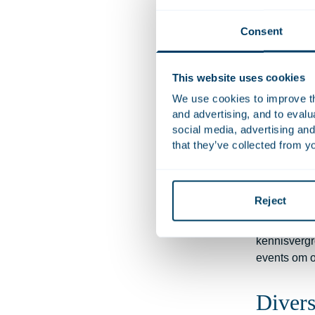
Gezien de s
wordt.
Consent
Samen
This website uses cookies
We use cookies to improve the
Houthoff wa
and advertising, and to eval
Advocaten h
social media, advertising and
acceptatie
that they’ve collected from yo
Samen
Reject
In 2023 is s
beroepsgroe
kennisvergr
events om oo
Divers