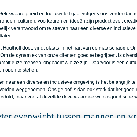
, Gelijkwaardigheid en Inclusiviteit gaat volgens ons verder da
ronden, culturen, voorkeuren en ideeën zijn productiever, creati
lijk verantwoord om te streven naar een diverse en inclusiev
ltaten.
t Houthoff doet, vindt plaats in het hart van de maatschappij. 
 Om de dynamiek van onze cliënten goed te begrijpen, is diversi
ambitieuze mensen, ongeacht wie ze zijn. Daarvoor is een cultuu
ich open te stellen.
ven naar een diverse en inclusieve omgeving is het belangrijk t
orden weggenomen. Ons geloof is dan ook sterk dat het goed mog
geduld, maar vooral dezelfde drive waarmee wij ons juridische 
ter evenwicht tussen mannen en v
t is de helft van de starters bij Houthoff vrouw. Onder de partn
kenen met oude gewoonten en ook op partnerniveau een gelijke