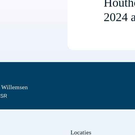
Houth
2024 
– Willemsen
CSR
Locaties