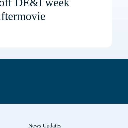
off DE&I week
aftermovie
News Updates