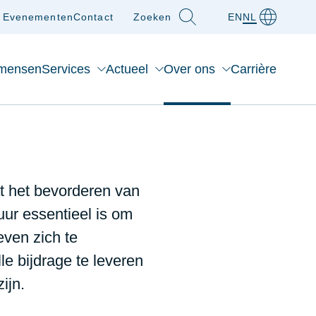
Evenementen
Contact
Zoeken
EN
NL
mensen
Services
Actueel
Over ons
Carrière
at het bevorderen van
uur essentieel is om
even zich te
e bijdrage te leveren
ijn.