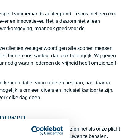
n respect voor iemands achtergrond. Teams met een mix
ever en innovatiever. Het is daarom niet alleen
e werkomgeving, maar ook goed voor de
Onze cliënten vertegenwoordigen alle soorten mensen
teit binnen ons kantoor dan ook belangrijk. Wij geven
r nodig waarin iedereen de vrijheid heeft om zichzelf
e erkennen dat er vooroordelen bestaan; pas daarna
elijk is om een divers en inclusief kantoor te zijn.
werk elke dag doen.
rouwen
ergroep is 30 procent vrouw. Wij zien het als onze plicht
 verdeling tussen mannen en vrouwen te behalen.