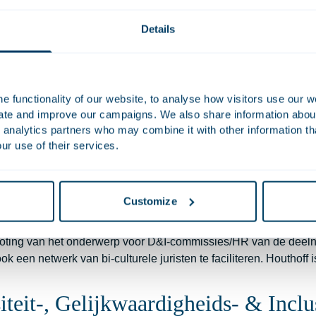
amenstelling onder onze medewerkers, hebben wij alles in huis 
Details
werking Stichting Forward
 functionality of our website, to analyse how visitors use our w
s het eerste advocatenkantoor van Nederland dat de verklaring 
uate and improve our campaigns. We also share information about 
eeft ondertekend. Wij zijn een van de oprichters van
stichtin
 analytics partners who may combine it with other information th
 van de LHBT-gemeenschap binnen de Nederlandse juridische 
ur use of their services.
werking Stichting Lequal
Customize
tichting Lequal opgericht. Het doel van deze stichting is om de cu
pen in Nederland te bevorderen. Er worden diverse events geo
oting van het onderwerp voor D&I-commissies/HR van de deelne
k een netwerk van bi-culturele juristen te faciliteren. Houthoff
iteit-, Gelijkwaardigheids- & Inclu