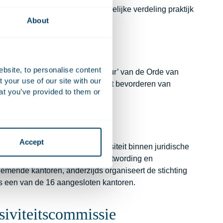
om ervoor te zorgen dat deze gelijke verdeling praktijk
About
ebsite, to personalise content
‘Diversiteit binnen de advocatuur’ van de Orde van
your use of our site with our
g FORWARD
, dat als doel heeft het bevorderen van
at you’ve provided to them or
beroepsgroep.
Accept
lturele en intersectionele diversiteit binnen juridische
rganiseerd: enerzijds ter bewustwording en
mende kantoren, anderzijds organiseert de stichting
 is een van de 16 aangesloten kantoren.
siviteitscommissie