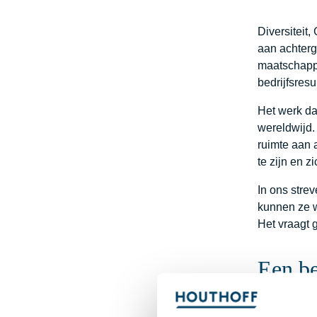
Diversiteit
aan achterg
maatschappe
bedrijfsresu
Het werk da
wereldwijd.
ruimte aan 
te zijn en z
In ons stre
kunnen ze w
Het vraagt 
Een be
Op dit momen
om af te re