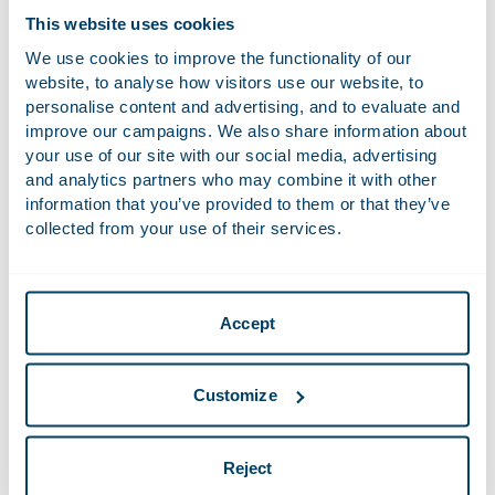
cliënten hun keuze voor een prijsmodel afstemmen met die
This website uses cookies
criteria van de dienstverlening die het belangrijkste voor
We use cookies to improve the functionality of our
hen zijn. In alle gevallen staan kwaliteit, transparantie en
website, to analyse how visitors use our website, to
efficiëntie voorop.
personalise content and advertising, and to evaluate and
improve our campaigns. We also share information about
your use of our site with our social media, advertising
and analytics partners who may combine it with other
information that you’ve provided to them or that they’ve
collected from your use of their services.
Accept
Customize
Reject