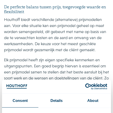
De perfecte balans tussen prijs, toegevoegde waarde en
flexibiliteit
Houthoff biedt verschillende (alternatieve) prijsmodellen
aan. Voor elke situatie kan een prijsmodel geheel op maat
worden samengesteld, dit gebeurt met name op basis van
de te verwachten kosten en de aard en omvang van de
werkzaamheden. De keuze voor het meest geschikte
prijsmodel wordt gezamenlijk met de cliënt gemaakt.
Elk prijsmodel heeft zijn eigen specifieke kenmerken en
uitgangspunten. Een goed begrip hiervan is essentieel om
een prijsmodel samen te stellen dat het beste aansluit bij het
soort werk en de wensen en doelstellingen van de cliënt. Zo
geven sommige cliënten de voorkeur aan de zekerheid van
een vaste prijs (fixed fee), terwijl anderen juist de voorkeur
geven aan de meer traditionele uurtarieven.
Consent
Details
About
Elk type prijsmodel benadrukt weer andere specifieke
onderdelen van de dienstverlening. Het is van belang dat