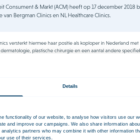
eit Consument & Markt (ACM) heeft op 17 december 2018 b
e van Bergman Clinics en NL Healthcare Clinics.
nics versterkt hiermee haar positie als koploper in Nederland me
 dermatologie, plastische chirurgie en een aantal andere specifi
rganisatie heeft met deze fusie circa 1.500 medewerkers. De g
t te breiden en nieuwe klinieken te openen. Ook heeft het bedrij
ap te fungeren.
ndt plaats tegen de achtergrond dat Nederlanders steeds bewust
Details
ekeraars spelen aantoonbare kwaliteit van behandelingen, kostenb
geboden een steeds belangrijkere rol.
raars hadden bezwaren geuit tegen de fusie, maar de ACM heef
 functionality of our website, to analyse how visitors use our w
eve effecten heeft voor de onderhandelingspositie van zorgverze
uate and improve our campaigns. We also share information about 
 analytics partners who may combine it with other information th
f Competition team onder leiding van partner Weyer VerLoren v
ur use of their services.