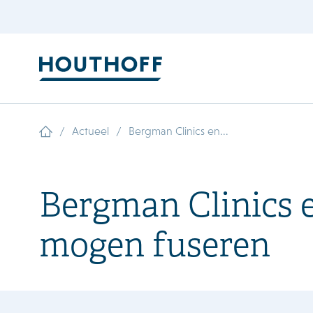
/
/
Actueel
Bergman Clinics en...
Bergman Clinics 
mogen fuseren