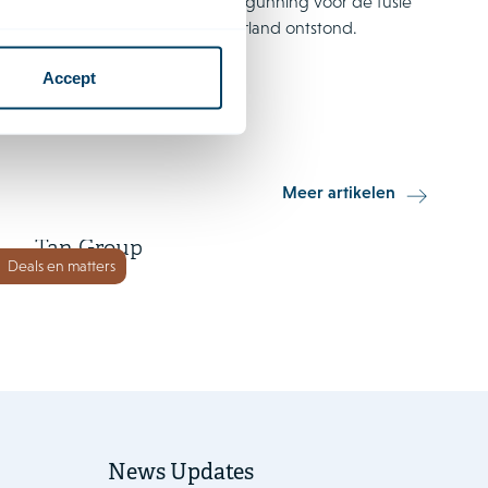
 het verkrijgen van de vereiste vergunning voor de fusie
itair medisch centrum van Nederland ontstond.
Accept
15 juni 2026
Meer artikelen
Orkla Foods investeert in Go-
Tan Group
Deals en matters
News Updates