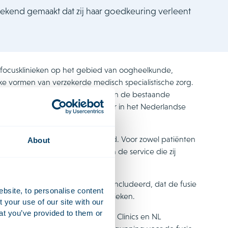
ekend gemaakt dat zij haar goedkeuring verleent
t focusklinieken op het gebied van oogheelkunde,
eke vormen van verzekerde medisch specialistische zorg.
roep verwacht in de komende jaren de bestaande
f de ambitie om als innovatiemotor in het Nederlandse
er kiezen, ook op medisch gebied. Voor zowel patiënten
About
eheersing, korte wachttijden en de service die zij
t na diepgaand onderzoek geconcludeerd, dat de fusie
ebsite, to personalise content
keraars ten opzichte van de klinieken.
your use of our site with our
at you’ve provided to them or
an Themaat assisteerde Bergman Clinics en NL