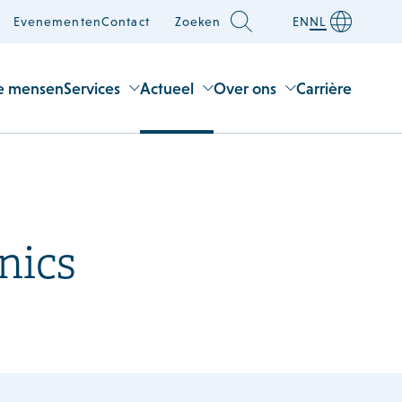
Evenementen
Contact
Zoeken
EN
NL
e mensen
Services
Actueel
Over ons
Carrière
nics