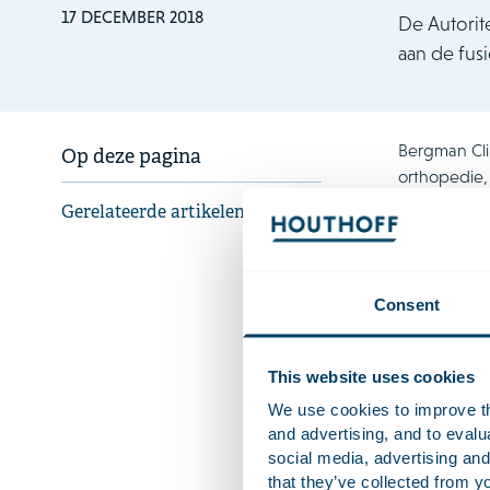
17 DECEMBER 2018
De Autorit
aan de fusi
Bergman Cli
Op deze pagina
orthopedie,
De nieuwe o
Gerelateerde artikelen
klinieken ui
zorglandsch
De fusie vi
Consent
als zorgverz
krijgen aan
This website uses cookies
Zorgverzeke
We use cookies to improve the
geen negati
and advertising, and to eval
social media, advertising and
Het Houthof
that they’ve collected from yo