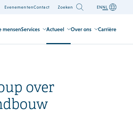
Evenementen
Contact
Zoeken
EN
NL
e mensen
Services
Actueel
Over ons
Carrière
oup over
andbouw