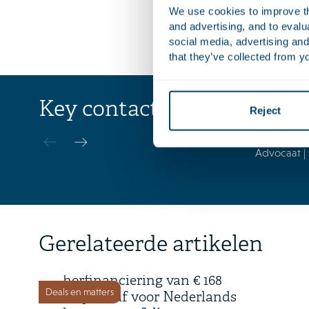
Voort, Arno 
We use cookies to improve the
Anton Kooij,
and advertising, and to eval
Smit.
social media, advertising and
that they’ve collected from yo
Key contacts
Reject
Bram
Caudri
Advocaat | 
16 juli 2026
Gerelateerde artikelen
Time Equities Inc. rondt
herfinanciering van € 168
Deals en matters
miljoen af voor Nederlands