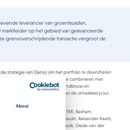
evende leverancier van groentezaden,
 marktleider op het gebied van geavanceerde
e grensoverschrijdende transactie vergroot de
e strategie van Denso om het portfolio te diversifiëren
erken om industriële technologie te combineren met
hikt zijn voor geautomatiseerde landbouw en
-technologieën willen de bedrijven de ontwikkelcyclus
 waarde op de markt brengen.
About
p en werkte hiervoor samen met TMI, Basham,
trokken was, bestond uit Bram Caudri, Alexander Kaarls,
es, Sabine Gerlofs, Jeroen van Mourik, Diede van der