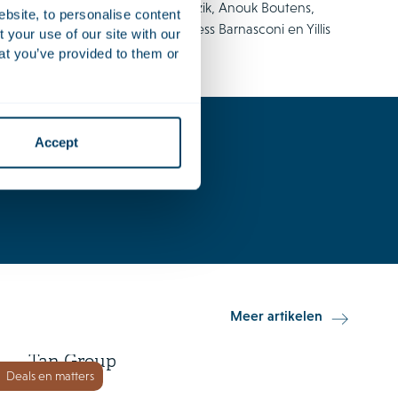
rt, Antonia Vegt, Greetje van Heezik, Anouk Boutens,
ebsite, to personalise content
mas de Weerd, Marije Verweij, Tess Barnasconi en Yillis
your use of our site with our
at you’ve provided to them or
Accept
15 juni 2026
Meer artikelen
Orkla Foods investeert in Go-
Tan Group
Deals en matters