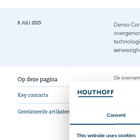
8 JULI 2025
Denso Corp
overgenome
technologi
aanwezighe
De overname
Op deze pagina
en de groei
zaadontwikk
Key contacts
klimaatadap
van nieuwe 
Gerelateerde artikelen
Consent
Houthoff ad
Hergüner, A
Djotika Biss
This website uses cookies