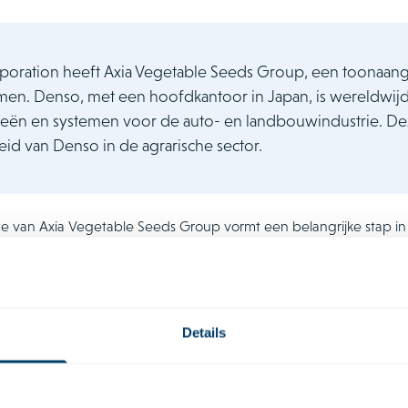
oration heeft Axia Vegetable Seeds Group, een toonaang
n. Denso, met een hoofdkantoor in Japan, is wereldwijd
eën en systemen voor de auto- en landbouwindustrie. Dez
id van Denso in de agrarische sector.
 van Axia Vegetable Seeds Group vormt een belangrijke stap in d
 in de agrifoodsector te versnellen. Denso en Axia gaan samenw
eling, met als doel hoogwaardige zaden te produceren die gesc
tatie. Door gebruik te maken van Denso’s beeldherkenning en AI
zaden verkorten en sneller zaden met een hogere toegevoegde
Details
viseerde Denso bij de overname van Axia Vegetable Seeds Grou
cross Legal en GOP. Het Houthoff-team dat bij deze transactie be
essur, Aniek van de Graaf, Kateh Hagen, Paul de Vries, Noah Grav