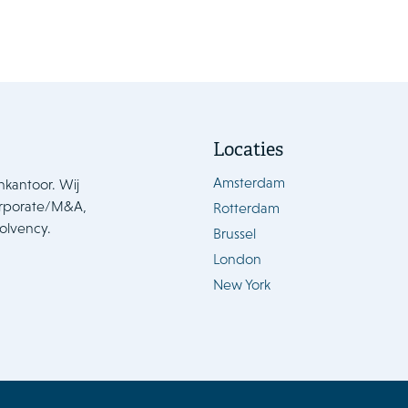
Locaties
Amsterdam
nkantoor. Wij
orporate/M&A,
Rotterdam
solvency.
Brussel
London
New York