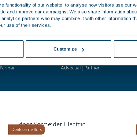
Boessenkool, Frank Mattheijer, Gerrit Oosterhuis, Felix Geerebae
 functionality of our website, to analyse how visitors use our w
 Felix Kelder, Fleur Tuinzing, Lucy de Graaf, Marco Moeskops, Tho
uate and improve our campaigns. We also share information about 
 analytics partners who may combine it with other information th
ur use of their services.
Customize
Alexander
Kaarls
Partner
Advocaat | Partner
2 juli 2026
Cognite wordt overgenomen
door Schneider Electric
Deals en matters