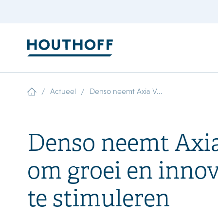
/
/
Actueel
Denso neemt Axia V...
Denso neemt Axia
om groei en inno
te stimuleren