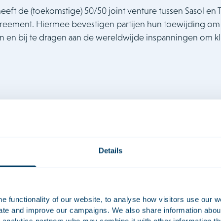
eeft de (toekomstige) 50/50 joint venture tussen Sasol en 
reement. Hiermee bevestigen partijen hun toewijding om 
 en bij te dragen aan de wereldwijde inspanningen om kl
n de Sasol Topsoe JV is het ontwikkelen, bouwen, bezitten en ex
rkt brengen van duurzame vliegtuigbrandstoffen die voornamelijk 
dt gemaakt van groene waterstof, duurzame kooldioxidebronnen 
Details
Topsoes gerelateerde technologieën.
 van Topsoe was Accura, Sasol werd geadviseerd door het in-hou
ededingingsautoriteiten.
 functionality of our website, to analyse how visitors use our w
uate and improve our campaigns. We also share information about 