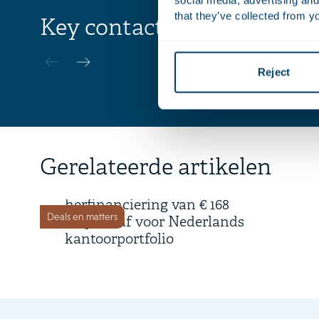
social media, advertising and
that they’ve collected from yo
Key contacts
Michiel
Pannek
Reject
Advocaat | 
16 juli 2026
Gerelateerde artikelen
Time Equities Inc. rondt
herfinanciering van € 168
Deals en matters
miljoen af voor Nederlands
kantoorportfolio