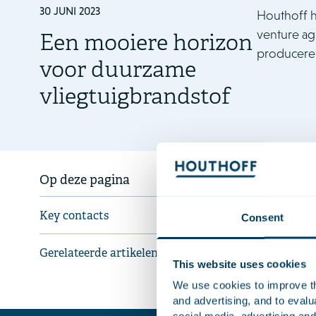
30 JUNI 2023
Houthoff h
venture ag
Een mooiere horizon
produceren
voor duurzame
vliegtuigbrandstof
Het doel va
Op deze pagina
het op de ma
gebruik wor
Key contacts
Consent
Tropsch en 
Gerelateerde artikelen
De adviseur
This website uses cookies
relevante m
We use cookies to improve the
and advertising, and to eval