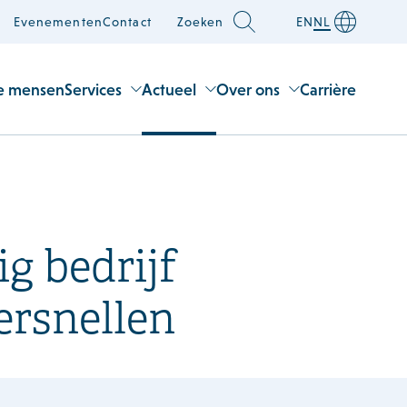
Evenementen
Contact
Zoeken
EN
NL
e mensen
Services
Actueel
Over ons
Carrière
g bedrijf
ersnellen