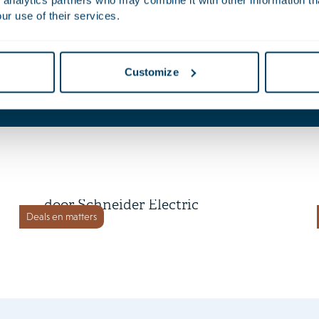
 analytics partners who may combine it with other information th
ur use of their services.
Kirsten
oek
Berger
Customize
Partner
Advocaat | Partner
2 juli 2026
Cognite wordt overgenomen
door Schneider Electric
Deals en matters