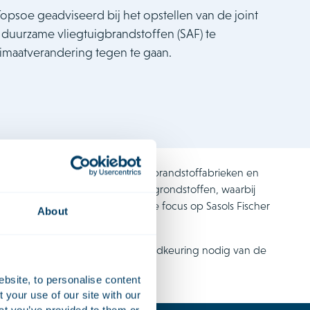
Topsoe geadviseerd bij het opstellen van de joint
duurzame vliegtuigbrandstoffen (SAF) te
imaatverandering tegen te gaan.
ploiteren van duurzame vliegtuigbrandstoffabrieken en
zijn afgeleid van niet-fossiele grondstoffen, waarbij
en biomassa met een bijzondere focus op Sasols Fischer
About
se team. De transactie heeft goedkeuring nodig van de
ebsite, to personalise content
your use of our site with our