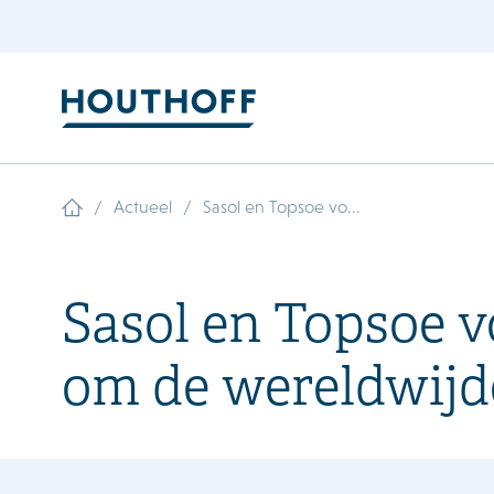
/
/
Actueel
Sasol en Topsoe vo...
Sasol en Topsoe v
om de wereldwijde