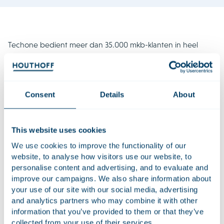
Techone bedient meer dan 35.000 mkb-klanten in heel
Nederland en bouwde de afgelopen jaren een sterk
platform. Met de steun van Nedvest heeft Techone de
afgelopen jaren tientallen overnames gedaan, waardoor het
zijn aanbod en aanwezigheid heeft uitgebreid om zo aan
Consent
Details
About
alle IT-behoeften van klanten te kunnen voldoen.
De voorgenomen transactie is nog onder voorbehoud van
This website uses cookies
goedkeuring door de autoriteiten; de afronding wordt
We use cookies to improve the functionality of our
begin volgend jaar verwacht.
website, to analyse how visitors use our website, to
personalise content and advertising, and to evaluate and
Houthoff adviseerde Nedvest en Techone bij de verkoop
improve our campaigns. We also share information about
van Techone B.V. aan KKR. Het team, onder leiding van
your use of our site with our social media, advertising
Michiel Pannekoek en Philip van der Eijk, bestond uit Ivar
and analytics partners who may combine it with other
Brouwer, Daniël Stuijt, Daniëla van Noort, Sam Vermeeren,
information that you’ve provided to them or that they’ve
Benjamin Houtackers, Jasmijn Harms, Zinke Lansink, Romy
collected from your use of their services.