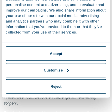
personalise content and advertising, and to evaluate and
Reacties van cliënten
improve our campaigns. We also share information about
your use of our site with our social media, advertising
Eén cliënt die door Houthoff is bijgestaan in verschillende
and analytics partners who may combine it with other
arbitrages waarbij de belangen in de honderden miljoenen
information that you’ve provided to them or that they’ve
liepen, noemt het kantoor
“supersnel, toegewijd en
collected from your use of their services.
doeltreffend” en “zonder meer een topspeler binnen zijn
markt”.
Een andere cliënt beschrijft het team als “
evenwichtig
” met
Accept
“
ervaren partners omringd door ambitieuze associates”,
waardoor zij “werk van buitengewone kwaliteit leveren dat
precies aansluit bij de cliënt
“.
Customize
Dezelfde cliënt prijst de “
diepgaande juridische kennis en
nietsontgaande blik” van Stouten, wiens “vlijmscherpe
Reject
analytische vaardigheden en innemende karakter voor een
intellectueel waardevolle en plezierige samenwerking
zorgen
“.