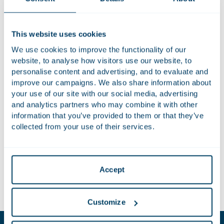
De Green Business Club Rotterdam Centrum (GBCRC) werkt
This website uses cookies
aan een klimaat neutrale stad op z’n Rotterdams: handen uit
We use cookies to improve the functionality of our
de mouwen en concreet aan de slag. De ambities rondom
website, to analyse how visitors use our website, to
de thema’s energie, afval & circulariteit, mobiliteit & logistiek
personalise content and advertising, and to evaluate and
en klimaatadaptie staan centraal.
improve our campaigns. We also share information about
your use of our site with our social media, advertising
Bij Houthoff werken wij aan een structurele verduurzaming
and analytics partners who may combine it with other
van onze kantoren en onze manier van werken. Door deze
information that you’ve provided to them or that they’ve
nieuwe samenwerking met de GBCRC hopen wij nog meer
collected from your use of their services.
impact te kunnen maken én samen met de andere
participanten te kunnen werken aan het creëren van een
duurzame werkomgeving. De GBCRC helpt ons op het
Accept
gebied van kennisdeling en bij het opzetten van
samenwerkingsverbanden.
Customize