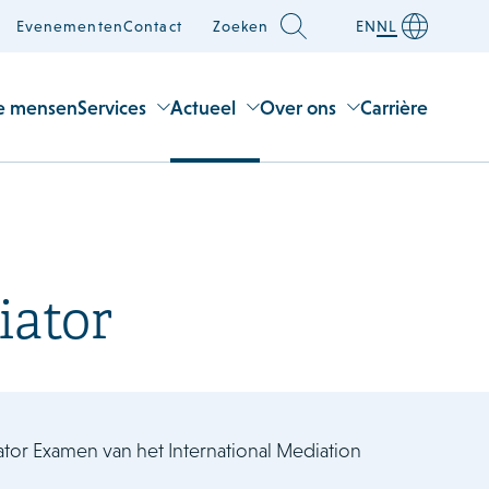
Evenementen
Contact
Zoeken
EN
NL
e mensen
Services
Actueel
Over ons
Carrière
iator
iator Examen van het International Mediation