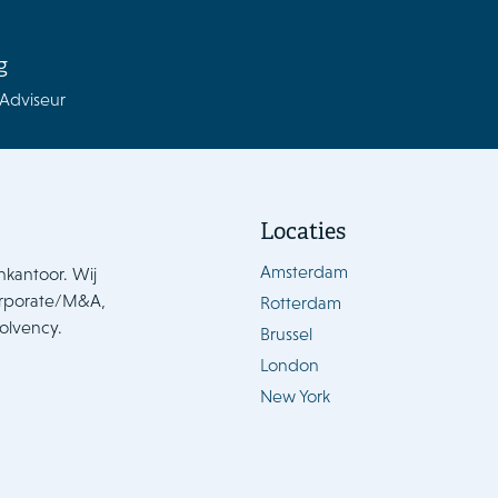
g
 Adviseur
Locaties
Amsterdam
nkantoor. Wij
orporate/M&A,
Rotterdam
solvency.
Brussel
London
New York