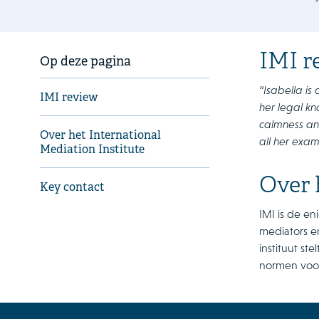
IMI r
Op deze pagina
“Isabella is
IMI review
her legal kn
calmness and
Over het International
all her exams
Mediation Institute
Over 
Key contact
IMI is de en
mediators en
instituut st
normen voor