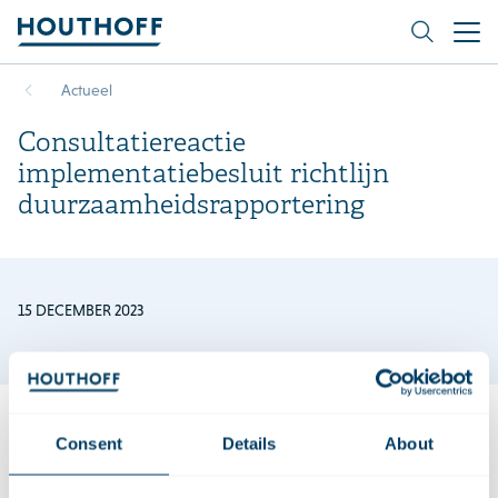
Actueel
Consultatiereactie
implementatiebesluit richtlijn
duurzaamheidsrapportering
15 DECEMBER 2023
Consent
Details
About
Door de veranderende duurzaamheidsregelgeving krijgen
bedrijven veel op zich af. De overheid werkt doorlopend