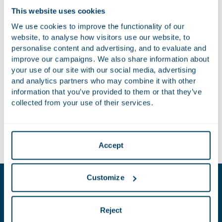
aan nieuwe wetgeving. Het ‘Implementatiebesluit richtlijn
This website uses cookies
duurzaamheidsrapportering’ is daar een voorbeeld van. Met
We use cookies to improve the functionality of our
onder andere dit implementatiebesluit wordt de CSRD, de
website, to analyse how visitors use our website, to
Europese richtlijn die ziet op duurzaamheidsrapportering in
personalise content and advertising, and to evaluate and
Nederland geïmplementeerd (uiterlijk 6 juli 2024). Over dit
improve our campaigns. We also share information about
besluit heeft een consultatie plaatsgevonden. Houthoff
your use of our site with our social media, advertising
and analytics partners who may combine it with other
heeft een bijdrage aan die consultatie geleverd. Onze
information that you’ve provided to them or that they’ve
bevindingen over het concept Implementatiebesluit en
collected from your use of their services.
onze aanbevelingen zijn te lezen in de door ons kantoor
ingediende Consultatiereactie van 15 december 2023.
Lees meer
Accept
Key contacts
Customize
Romy
Reject
de Galan