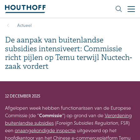
Actueel
De aanpak van buitenlandse
subsidies intensiveert: Commissie
richt pijlen op Temu terwijl Nuctech-
zaak vordert
12 DECEMBER 2025
Afgelopen week hebben functionarissen van de Europese
Commissie (de “
Commissie
“) op grond van de
Verordening
buitenlandse subsidies
(
Foreign Subsidies Regulation
, FSR)
een
onaangekondigde inspectie
uitgevoerd op het
hoofdkantoor van het Chinese e-commerceplatform Temu