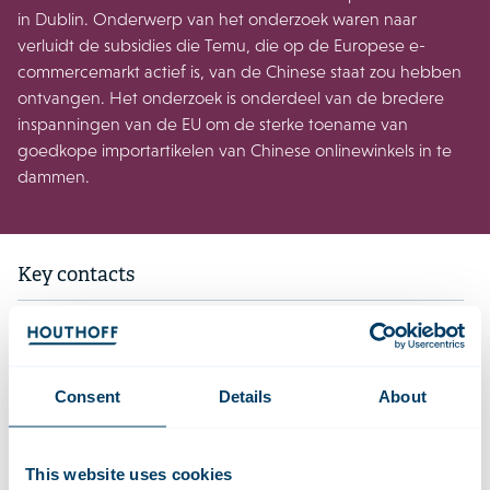
in Dublin. Onderwerp van het onderzoek waren naar
verluidt de subsidies die Temu, die op de Europese e-
commercemarkt actief is, van de Chinese staat zou hebben
ontvangen. Het onderzoek is onderdeel van de bredere
inspanningen van de EU om de sterke toename van
goedkope importartikelen van Chinese onlinewinkels in te
dammen.
Key contacts
Yvo de Vries
Advocaat | Partner
Gerrit Oosterhuis
Advocaat | Partner
Consent
Details
About
Greetje van Heezik
Advocaat | Counsel
This website uses cookies