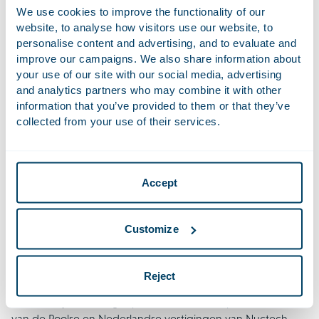
We use cookies to improve the functionality of our
Met de FSR wil de EU oneerlijke concurrentie op de interne
website, to analyse how visitors use our website, to
markt tegengaan door op te treden tegen
personalise content and advertising, and to evaluate and
marktverstorende subsidies uit landen buiten de EU.
improve our campaigns. We also share information about
Dergelijke subsidies kunnen de begunstigde
your use of our site with our social media, advertising
ondernemingen een oneerlijk voordeel verschaffen en
and analytics partners who may combine it with other
derhalve de interne markt negatief beïnvloeden. In de FSR
information that you’ve provided to them or that they’ve
is een meldingsplicht opgenomen voor bepaalde openbare
collected from your use of their services.
aanbestedingen en fusies en overnames. Voorts zijn
bevoegdheden aan de Commissie toegekend om op eigen
initiatief informatie uit iedere bron te onderzoeken. Deze
Accept
ambtshalve (
ex officio
) onderzoeken verschillen wezenlijk
van onderzoeken naar aanleiding van een melding: de
Commissie wordt niet beperkt door strikte deadlines en kan
Customize
subsidies die tot tien jaar terug (maar niet eerder dan juli
2018) zijn ontvangen onderzoeken, versus drie jaar bij
meldingen.
Reject
De inval bij Temu volgt op de
Commissie-inspecties
in 2024
van de Poolse en Nederlandse vestigingen van Nuctech.