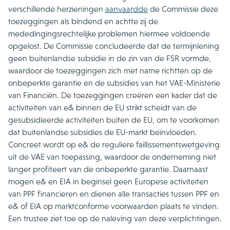
verschillende herzieningen
aanvaardde
de Commissie deze
toezeggingen als bindend en achtte zij de
mededingingsrechtelijke problemen hiermee voldoende
opgelost. De Commissie concludeerde dat de termijnlening
geen buitenlandse subsidie in de zin van de FSR vormde,
waardoor de toezeggingen zich met name richtten op de
onbeperkte garantie en de subsidies van het VAE-Ministerie
van Financiën. De toezeggingen creëren een kader dat de
activiteiten van e& binnen de EU strikt scheidt van de
gesubsidieerde activiteiten buiten de EU, om te voorkomen
dat buitenlandse subsidies de EU-markt beïnvloeden.
Concreet wordt op e& de reguliere faillissementswetgeving
uit de VAE van toepassing, waardoor de onderneming niet
langer profiteert van de onbeperkte garantie. Daarnaast
mogen e& en EIA in beginsel geen Europese activiteiten
van PPF financieren en dienen alle transacties tussen PPF en
e& of EIA op marktconforme voorwaarden plaats te vinden.
Een trustee ziet toe op de naleving van deze verplichtingen.