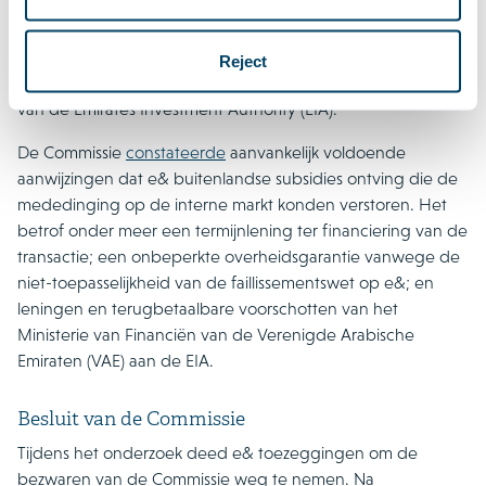
voorgenomen overname van PPF Telecom Group B.V. (PPF),
een telecommunicatiebedrijf actief in Oost- en Centraal-
Europa, door Emirates Telecommunications Group Company
Reject
PJSC (e&), een onderneming die grotendeels eigendom is
van de Emirates Investment Authority (EIA).
De Commissie
constateerde
aanvankelijk voldoende
aanwijzingen dat e& buitenlandse subsidies ontving die de
mededinging op de interne markt konden verstoren. Het
betrof onder meer een termijnlening ter financiering van de
transactie; een onbeperkte overheidsgarantie vanwege de
niet-toepasselijkheid van de faillissementswet op e&; en
leningen en terugbetaalbare voorschotten van het
Ministerie van Financiën van de Verenigde Arabische
Emiraten (VAE) aan de EIA.
Besluit van de Commissie
Tijdens het onderzoek deed e& toezeggingen om de
bezwaren van de Commissie weg te nemen. Na