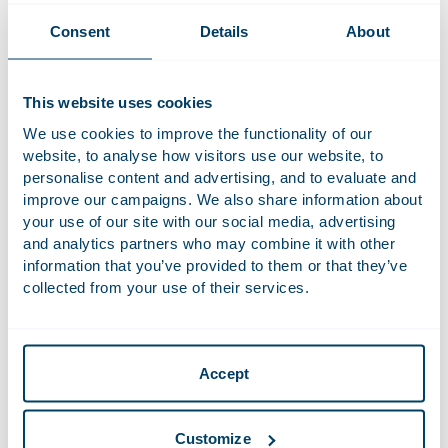
informatie op te vragen bij ondernemingen buiten de EU,
indien hun gedrag het EU-recht schendt en aanzienlijke
Consent
Details
About
gevolgen heeft voor de interne markt. Dit beginsel is
algemeen aanvaard in andere gebieden van het
mededingingsrecht. Voorts oordeelde het Hof dat Nuctech
This website uses cookies
onvoldoende had onderbouwd dat het verstrekken van de
We use cookies to improve the functionality of our
gevraagde informatie daadwerkelijk in strijd zou zijn met het
website, to analyse how visitors use our website, to
Chinese strafrecht. Eventuele sancties zouden bovendien
personalise content and advertising, and to evaluate and
slechts van financiële aard zijn en niet als onherstelbare
improve our campaigns. We also share information about
schade kwalificeren, aangezien compensatie mogelijk is. De
your use of our site with our social media, advertising
and analytics partners who may combine it with other
reactie van China blijft onzeker; het is denkbaar dat blocking
information that you’ve provided to them or that they’ve
statutes worden aangenomen om de werking van de FSR te
collected from your use of their services.
beperken.
Het eerste diepgaande onderzoek: de e&
zaak
Accept
Zoals beschreven in ons vorige
FSR-overzicht
, startte
de
Commissi
e in juni 2024 een diepgaand onderzoek naar de
Customize