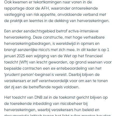
Ook kwamen er tekortkomingen naar voren in de
rapportage door de AFH, waaronder ontoereikende
vastlegging van risk appetite, onvoldoende verband met
de praktijk en leemtes in de dekking van herverzekeringen.
Een ander aandachtsgebied betrof activa-intensieve
herverzekering. Deze constructie, met hoge verhaalbare
herverzekeringsbedragen, is wereldwijd in opmars en
brengt aanzienlijke risico’s met zich mee. In dit kader is op 1
januari 2025 een wijziging van de Wet op het financieel
toezicht (Wft) van kracht geworden, op grond waarvan voor
bepaalde contracten een ex-antebeoordeling van het
‘prudent person’-beginsel is vereist. Daarbij blijven de
verzekeraars er zelf verantwoordelijk voor om aan te tonen
dat zij aan de betreffende regels voldoen.
Het toezicht van DNB zal in de toekomst gericht blijven op
de toereikende inbedding van risicobeheer bij
herverzekeringen, waarbij verzekeraars hun beleid en
documentatie kritisch tegen het licht zullen moeten houden.