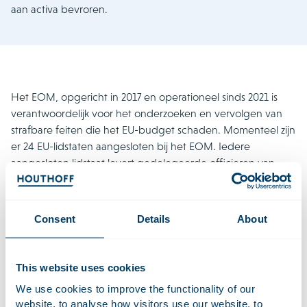
aan activa bevroren.
Het EOM, opgericht in 2017 en operationeel sinds 2021 is
verantwoordelijk voor het onderzoeken en vervolgen van
strafbare feiten die het EU-budget schaden. Momenteel zijn
er 24 EU-lidstaten aangesloten bij het EOM. Iedere
aangesloten lidstaat levert gedelegeerde officieren van
justitie, die onafhankelijk opereren van de nationale
autoriteiten. Strafrechtelijke procedures kunnen worden
aangebracht bij de nationale gerechten door officieren van
Consent
Details
About
justitie in de betreffende lidstaat; een Europese rechtbank
bestaat niet. Zaken die vallen binnen de jurisdictie van het
EOM kunnen rechtstreeks worden gemeld, onder meer via
This website uses cookies
een online aangifteformulier op de website van het EOM.
We use cookies to improve the functionality of our
website, to analyse how visitors use our website, to
Per december 2024 lopen er 2.666 onderzoeken, dat is een