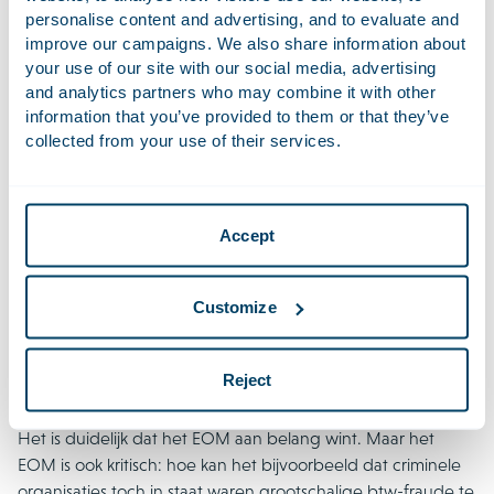
personalise content and advertising, and to evaluate and
stijging van 10% ten opzichte van het voorgaande jaar. Die
improve our campaigns. We also share information about
onderzoeken vertegenwoordigen een geschatte waarde
your use of our site with our social media, advertising
van €24,8 miljard aan schade voor de EU-portemonnee,
and analytics partners who may combine it with other
waarvan naar schatting het grootste deel (53%) wordt
information that you’ve provided to them or that they’ve
veroorzaakt door btw-fraude. De EOM-onderzoeken richten
collected from your use of their services.
zich verder op fraude met EU-subsidies in sectoren als
landbouw, visserij, Erasmus+ programma’s (onderwijs en
sport), gezondheidszorg, maar ook aanbestedingsfraude,
corruptie en witwassen. Opvallend in het Jaarverslag is de
Accept
behoorlijke stijging in het aantal aangiften: dat waren er
6.547 in totaal, wat 56% meer is dan in 2023. De aangiften
Customize
zijn voor het grootste deel afkomstig van private partijen.
Interessant verder zijn de cijfers per lidstaat: het aantal
lopende onderzoeken, om welke potentiële misdrijven het
Reject
gaat en de geschatte schade als gevolg daarvan.
Het is duidelijk dat het EOM aan belang wint. Maar het
EOM is ook kritisch: hoe kan het bijvoorbeeld dat criminele
organisaties toch in staat waren grootschalige btw-fraude te