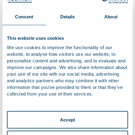
Remme Verkerk
Consent
Details
About
Advocaat | Partner
Naomi Dempsey
Advocaat | Counsel
This website uses cookies
We use cookies to improve the functionality of our
Koopovereenkomst elektrische auto kan
website, to analyse how visitors use our website, to
worden ontbonden als actieradius
personalise content and advertising, and to evaluate and
significant lager is dan medegedeeld door de
improve our campaigns. We also share information about
your use of our site with our social media, advertising
dealer
and analytics partners who may combine it with other
Civiel
information that you’ve provided to them or that they’ve
collected from your use of their services.
Een autodealer had medegedeeld dat een bepaald type
elektrische auto een actieradius heeft van 480 km volgens
de zogenaamde WLTP (Worldwide harmonised Light vehicle
Test Procedure). Het hof oordeelde dat de kopende partij
Accept
op grond van deze mededeling redelijkerwijs mocht
verwachten dat de auto ook in de winter een significant