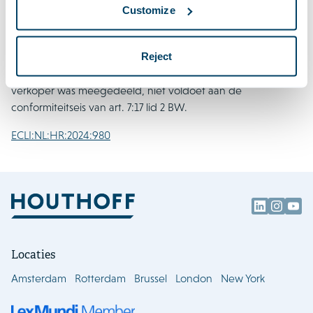
hogere actieradius zou hebben dan de daadwerkelijke 300
Customize
km. De HR verwerpt de daartegen gerichte
cassatieklachten. Volgens de HR heeft het hof op
Reject
begrijpelijke wijze geoordeeld dat een elektrische auto die
in de winter ruim 35% minder bereik heeft dan door de
verkoper was meegedeeld, niet voldoet aan de
conformiteitseis van art. 7:17 lid 2 BW.
ECLI:NL:HR:2024:980
Locaties
Amsterdam
Rotterdam
Brussel
London
New York