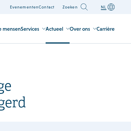
Evenementen
Contact
Zoeken
NL
e mensen
Services
Actueel
Over ons
Carrière
ge
gerd