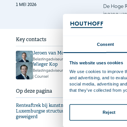
1 MEI 2026
De Hoge Ra
ingang van 
Rente
Key contacts
Consent
gewei
Jeroen van Mourik
Belastingadviseur | Partner
This website uses cookies
Wieger Kop
Fiscaal
Belastingadviseur | Advocaat
We use cookies to improve the
| Counsel
and advertising, and to eval
Belanghebbe
social media, advertising and
deelneming 
that they’ve collected from yo
Op deze pagina
het inkomen
kon afzette
Renteaftrek bij kunstmatige
lening niet
Luxemburgse structuur terecht
Reject
en dat de v
geweigerd
leidt. De HR
antimisbruik