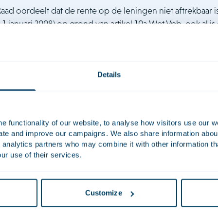
ad oordeelt dat de rente op de leningen niet aftrekbaar is
1 januari 2008) op grond van artikel 10a Wet Vpb, ook al is
aftrek bij kunstmatige Luxemb
Details
gerd
 functionality of our website, to analyse how visitors use our w
uate and improve our campaigns. We also share information about 
nde is leningen aangegaan bij een Luxemburgse bank voor de a
 analytics partners who may combine it with other information th
van de bank en voor de aanschaf van een obligatieportefeuille.
ur use of their services.
 van belanghebbende uit haar deelneming en obligatieportefeu
n tegen deze rentelast. Het Hof oordeelt dat sprake is van een 
 kan aftrekken. Daarbij acht het Hof tevens relevant dat de Lux
Customize
ergoeding op de preferente aandelen in Luxemburg eveneens aftr
 bevestigt dit oordeel van het Hof. Vanaf 1 januari 2008 kan ren
bepaling in artikel 10a Wet Vpb, ondanks dat de rente in Luxembur