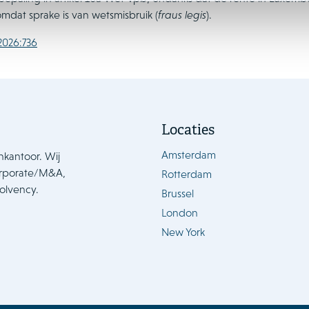
omdat sprake is van wetsmisbruik (
fraus legis
).
2026:736
Locaties
Amsterdam
nkantoor. Wij
orporate/M&A,
Rotterdam
solvency.
Brussel
London
New York