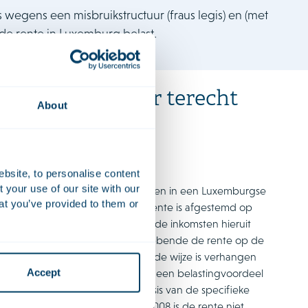
 wegens een misbruikstructuur (fraus legis) en (met
 de rente in Luxemburg belast.
urgse structuur terecht
About
ebsite, to personalise content
your use of our site with our
cquisitie van preferente aandelen in een Luxemburgse
at you’ve provided to them or
 De aan de bank verschuldigde rente is afgestemd op
ille, waardoor belanghebbende de inkomsten hieruit
misbruikstructuur en dat belanghebbende de rente op de
emburgse deelneming op gekunstelde wijze is verhangen
Accept
ekbaar is en dus ook aldaar tot een belastingvoordeel
teaftrek worden geweigerd op basis van de specifieke
g belast is. Ook vóór 1 januari 2008 is de rente niet