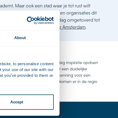
ademt. Maar ook een stad waar je tot rust wilt
dere Amsterdamse bedrijven en organisaties dit
n deel van de snelweg voor één dag omgetoverd tot
gbos
. Een geschenk aan
750 jaar Amsterdam
.
About
 leeftijden in ons bos voor één dag inspiratie opdoen
ebsite, to personalise content
aardagbos is een unieke plek met een duidelijke
your use of our site with our
t begin van een langdurige inspanning voor een
at you’ve provided to them or
ste plek in en rond de stad en komen er in de regio
roene toekomst.
Accept