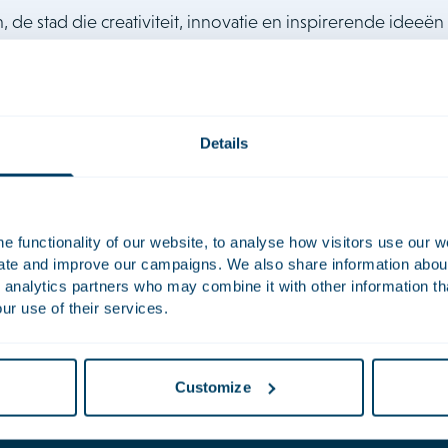
de stad die creativiteit, innovatie en inspirerende ideeën 
rettig wilt leven. Daarom ondersteunen wij samen met an
initiatief. Tijdens het Ringevent op 21 juni 2025 wordt ee
et 750 grote bomen en 7.500 kleine bomen:
het Verjaarda
Details
een groene toekomst
waar normaal auto’s voorbijrazen, kunnen Amsterdammers van alle
 functionality of our website, to analyse how visitors use our w
 Zodat iedereen kan ervaren hoe goed een bos je doet. Het Verj
uate and improve our campaigns. We also share information about 
Amsterdam kan en moet groener. Het Verjaardagbos markeert he
 analytics partners who may combine it with other information th
ur use of their services.
terdam en omgeving. Na het Ringevent krijgen alle bomen een va
.000 bomen bij. Zo blijft het Verjaardagbos groeien. Voor een g
Customize