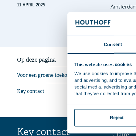
11 APRIL 2025
Amsterdam, 
komen en p
krachtige 
een bos m
Consent
Voor 
Op deze pagina
This website uses cookies
Op de plek 
We use cookies to improve the
Voor een groene toekomst
en opladen.
and advertising, and to eval
boodschap: 
social media, advertising and
Key contact
that they’ve collected from yo
groener Ams
nog eens 75
Reject
Key contact
Claire