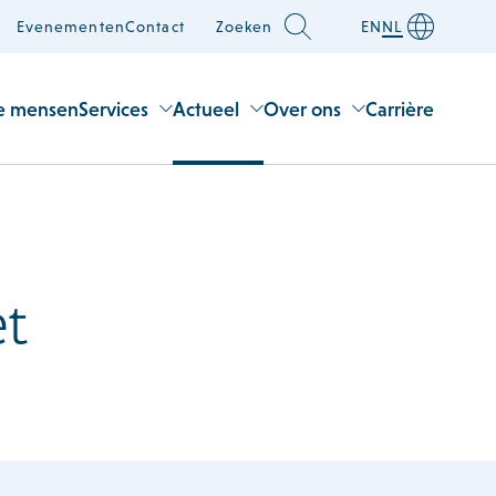
Evenementen
Contact
Zoeken
EN
NL
e mensen
Services
Actueel
Over ons
Carrière
et