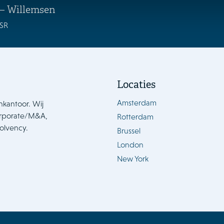
 – Willemsen
SR
Locaties
Amsterdam
nkantoor. Wij
orporate/M&A,
Rotterdam
solvency.
Brussel
London
New York