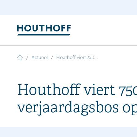
/
/
Actueel
Houthoff viert 750...
Houthoff viert 7
verjaardagsbos op