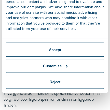
personalise content and advertising, and to evaluate and
Daarnaast pleiten de indieners voor een beperking van
improve our campaigns. We also share information about
your use of our site with our social media, advertising
inkooprestricties, die tevens een oorzaak zouden zijn voor
and analytics partners who may combine it with other
hoge consumentenprijzen en nieuwe markttoetreders
information that you’ve provided to them or that they’ve
zouden ontmoedigen. Hier kan tegen opgetreden worden
collected from your use of their services.
door labels EU-proof te maken en parallelimport te
bevorderen, zodat supermarkten producten uit andere EU-
landen kunnen inkopen tegen lagere prijzen.
Accept
Casestudy: de Nederlandse spaarmarkt
Een voorbeeld van een markt die volgens de ACM slecht
Customize
functioneert, is de Nederlandse spaarmarkt. Door een
gebrek aan concurrentie en een lage overstapbereidheid
van spaarders kunnen de drie Nederlandse grootbanken
Reject
(ING, Rabobank en ABN AMRO) rentepercentages
stilzwijgend afstemmen. Dit is op zich niet verboden, maar
zorgt wel voor lagere spaarrentes dan in omliggende
landen.