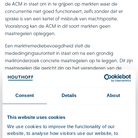
de ACM in staat om in te grijpen op markten waar de
concurrentie niet goed functioneert, zelfs zonder dat er
sprake is van een kartel of misbruik van machtspositie.
Vooralsnog kan de ACM in dit soort markten geen
maatregelen opleggen.
Een marktremediebevoegdheid stelt de
mededingingsautoriteit in staat om na een grondig
marktonderzoek concrete maatregelen op te leggen. Dit zijn
maatregelen die gericht zijn op het veranderen van de
structuur van de markt of het gedrag van de
marktdeelnemers. In het meest extreme geval bestaat een
marktremedie uit de gedwongen afstoting van
Consent
Details
About
bedrijfsonderdelen, zoals in het
Verenigd Koninkrijk
reeds
werd gedaan als gevolg van marktverstoring in de
luchtvaartsector. Dit is echter zeer ingrijpend en daarom ook
This website uses cookies
uitzonderlijk. Gedragsremedies, zoals het openstellen van
We use cookies to improve the functionality of our
bepaalde infrastructuur of het eisen van meer transparantie
website, to analyse how visitors use our website, to
van marktdeelnemers, zullen sneller gebruikt worden.