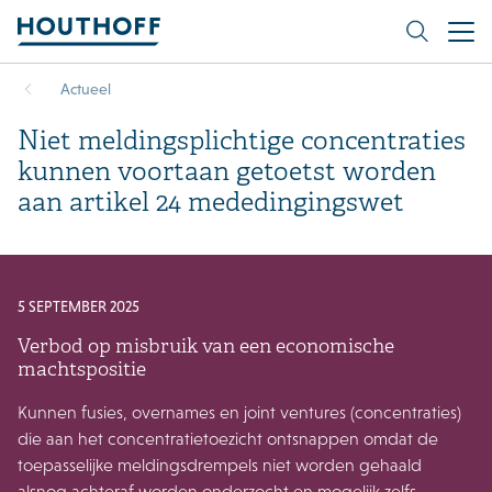
Actueel
Niet meldingsplichtige concentraties
kunnen voortaan getoetst worden
aan artikel 24 mededingingswet
5 SEPTEMBER 2025
Verbod op misbruik van een economische
machtspositie
Kunnen fusies, overnames en joint ventures (concentraties)
die aan het concentratietoezicht ontsnappen omdat de
toepasselijke meldingsdrempels niet worden gehaald
alsnog achteraf worden onderzocht en mogelijk zelfs