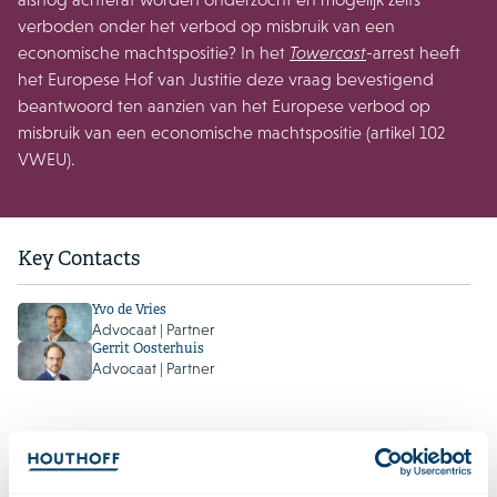
verboden onder het verbod op misbruik van een
economische machtspositie? In het
Towercast
-arrest heeft
het Europese Hof van Justitie deze vraag bevestigend
beantwoord ten aanzien van het Europese verbod op
misbruik van een economische machtspositie (artikel 102
VWEU).
Key Contacts
Yvo de Vries
Advocaat | Partner
Gerrit Oosterhuis
Advocaat | Partner
In de Nederlandse evenknie van deze bepaling – artikel 24
Mededingingswet (Mw) – werd toepassing op