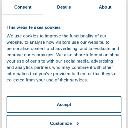
concentraties echter expliciet uitgesloten. De wetgever
Consent
Details
About
achtte het destijds niet juist dat concentraties die drempels
van het concentratietoezicht niet halen (concentraties onder
de drempels), alsnog getoetst zouden kunnen worden aan
This website uses cookies
artikel 24 Mw. Met ingang van 1 september 2025 is deze
We use cookies to improve the functionality of our
uitsluiting echter geschrapt. Daarmee wordt artikel 24 Mw in
website, to analyse how visitors use our website, to
lijn gebracht met de huidige uitleg van artikel 102 VWEU en
personalise content and advertising, and to evaluate and
kan ook deze bepaling worden gebruikt om concentraties
improve our campaigns. We also share information about
onder de drempels te toetsen.
your use of our site with our social media, advertising
and analytics partners who may combine it with other
Deze wijziging versterkt het instrumentarium van de
information that you’ve provided to them or that they’ve
Autoriteit Consument en Markt (ACM) om onderzoek te
collected from your use of their services.
doen naar concentraties onder de drempels. Na het
Towercast
-arrest stond al vast dat de ACM dit kon doen
onder artikel 102 VWEU (en waarschijnlijk ook artikel 101
Accept
VWEU). De ACM maakt inmiddels al gebruik van deze
mogelijkheid in haar
onderzoek
naar de overname van
Ziemann door Brink’s. De Europese mededingingsregels zijn
Customize
echter alleen van toepassing als er sprake is van een