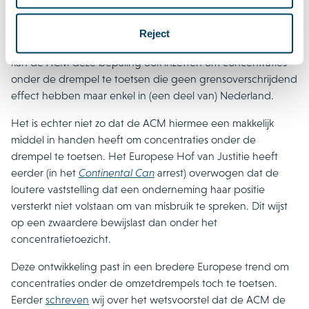
zogenaamd grensoverschrijdend effect van de betreffende
gedraging. Artikel 24 Mw stelt (net als het kartelverbod van
Reject
artikel 6 Mw) deze eis niet. Na de wijziging van artikel 24 Mw
kan de ACM deze bepaling ook inzetten om concentraties
onder de drempel te toetsen die geen grensoverschrijdend
effect hebben maar enkel in (een deel van) Nederland.
Het is echter niet zo dat de ACM hiermee een makkelijk
middel in handen heeft om concentraties onder de
drempel te toetsen. Het Europese Hof van Justitie heeft
eerder (in het
Continental Can
arrest) overwogen dat de
loutere vaststelling dat een onderneming haar positie
versterkt niet volstaan om van misbruik te spreken. Dit wijst
op een zwaardere bewijslast dan onder het
concentratietoezicht.
Deze ontwikkeling past in een bredere Europese trend om
concentraties onder de omzetdrempels toch te toetsen.
Eerder
schreven
wij over het wetsvoorstel dat de ACM de