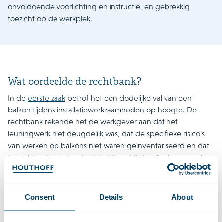
onvoldoende voorlichting en instructie, en gebrekkig
toezicht op de werkplek.
Wat oordeelde de rechtbank?
In de
eerste zaak
betrof het een dodelijke val van een
balkon tijdens installatiewerkzaamheden op hoogte. De
rechtbank rekende het de werkgever aan dat het
leuningwerk niet deugdelijk was, dat de specifieke risico’s
van werken op balkons niet waren geïnventariseerd en dat
toezicht ontbrak. Een Laatste Minuut Risico Analyse van de
werknemer doet daar niet aan af; de plicht om risico’s te
onderkennen en te borgen ligt primair bij de werkgever.
Consent
Details
About
In de
tweede zaak
overleed een werknemer tijdens het
ruimen van een suikersilo door bedelving en verstikking. De