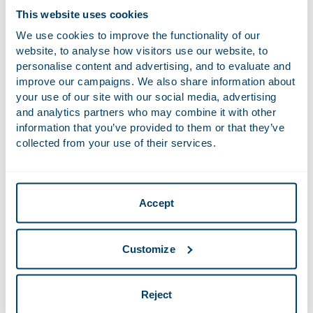
rechtbank stelde vast dat er geen heldere, vastgelegde
This website uses cookies
veilige werkwijze bestond, dat cruciale risico’s niet afdoende
We use cookies to improve the functionality of our
in de RI&E waren opgenomen en dat toezicht (waaronder
website, to analyse how visitors use our website, to
de rol van de mangatwacht) niet was geborgd.
personalise content and advertising, and to evaluate and
improve our campaigns. We also share information about
In beide zaken werd bewezen dat de werkgever opzettelijk
your use of our site with our social media, advertising
handelde in strijd met artikel 32 Arbowet en een boete van €
and analytics partners who may combine it with other
50.000 opgelegd. Deze boetes van de strafrechter zijn
information that you’ve provided to them or that they’ve
opvallend hoger dan
de strafbeschikkingen die het OM
collected from your use of their services.
eerder oplegde naar aanleiding van dodelijke
arbeidsongevallen.
Verantwoordelijkheid van werkgevers
Accept
De Nederlandse Arbeidsinspectie onderzoekt ernstige
arbeidsongevallen en kan de werkgever opdragen een
Customize
werkgeversrapportage op te stellen. Een ontoereikende
rapportage of gebrekkige opvolging van maatregelen kan
leiden tot sancties en, in het uiterste geval, strafrechtelijke
Reject
vervolging door het OM. De uitspraken van dit jaar