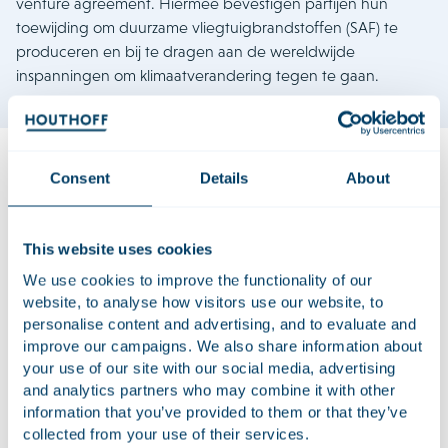
venture agreement. Hiermee bevestigen partijen hun
toewijding om duurzame vliegtuigbrandstoffen (SAF) te
produceren en bij te dragen aan de wereldwijde
inspanningen om klimaatverandering tegen te gaan.
Consent
Details
About
Het doel van de Sasol Topsoe JV is het ontwikkelen,
bouwen, bezitten en exploiteren van duurzame
This website uses cookies
vliegtuigbrandstoffabrieken en het op de markt brengen
van duurzame vliegtuigbrandstoffen die voornamelijk zijn
We use cookies to improve the functionality of our
afgeleid van niet-fossiele grondstoffen, waarbij gebruik
website, to analyse how visitors use our website, to
wordt gemaakt van groene waterstof, duurzame
personalise content and advertising, and to evaluate and
improve our campaigns. We also share information about
kooldioxidebronnen en biomassa met een bijzondere focus
your use of our site with our social media, advertising
op Sasols Fischer Tropsch en Topsoes gerelateerde
and analytics partners who may combine it with other
technologieën.
information that you’ve provided to them or that they’ve
collected from your use of their services.
De adviseur van Topsoe was Accura, Sasol werd