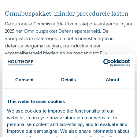
Omnibuspakket: minder procedurele lasten
De Europese Commissie (de Commissie) presenteerde in juni
2025 het
Omnibuspakket Defensieparaatheid
. De
voorgestelde maatregelen moeten investeringen in
defensie vergemakkelijken, de industrie meer
voorspelbaarheid bieden en de toegang tot EU-
financiering verbeteren. Zo gaan de administratieve lasten
van ondernemingen die gebruikmaken van het in 2021
opgerichte Europees Defensiefonds omlaag en moeten zij
Consent
Details
About
sneller defensieproducten over de grens kunnen
vervoeren. Ook worden de mogelijkheden voor
overheidsopdrachten waarvoor geen formele
This website uses cookies
aanbestedingsprocedure vereist is, verruimd. Bij de
We use cookies to improve the functionality of our
beoordeling van concentraties en
website, to analyse how visitors use our website, to
samenwerkingsovereenkomsten zal de Commissie
personalise content and advertising, and to evaluate and
uitdrukkelijk rekening houden met voordelen – zoals
improve our campaigns. We also share information about
kostenbesparing, kwaliteitsverbetering en innovatie – die