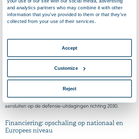
your use of our site with our social media, advertising
voortvloeien uit verbeteringen van de Europese
and analytics partners who may combine it with other
defensieparaatheid, leveringszekerheid en veerkracht van
information that you’ve provided to them or that they’ve
de toeleveringsketens.
collected from your use of their services.
Staatssteun: prioriteit aan defensie
De Commissie geeft prioriteit aan defensiegerelateerde
Accept
staatssteundossiers, met name wanneer deze gekoppeld
zijn aan het SAFE-instrument. Bij de beoordeling weegt de
Customize
Commissie mee of projecten afhankelijkheden van derde
landen verminderen, kritieke capaciteitslacunes dichten en
interoperabiliteit en leveringszekerheid bevorderen.
Reject
Daarnaast werkt de Commissie samen met lidstaten aan een
herziening van de staatssteunkaders, zodat deze beter
aansluiten op de defensie-uitdagingen richting 2030.
Financiering: opschaling op nationaal en
Europees niveau