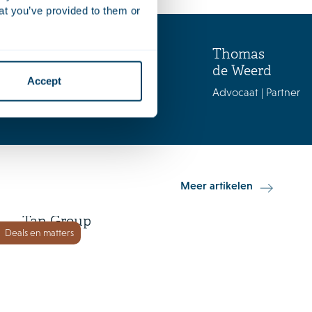
at you’ve provided to them or
Jeroen
Thomas
van Mourik
de Weerd
Accept
Belastingadviseur | Partner
Advocaat | Partner
15 juni 2026
Meer artikelen
Orkla Foods investeert in Go-
Tan Group
Deals en matters