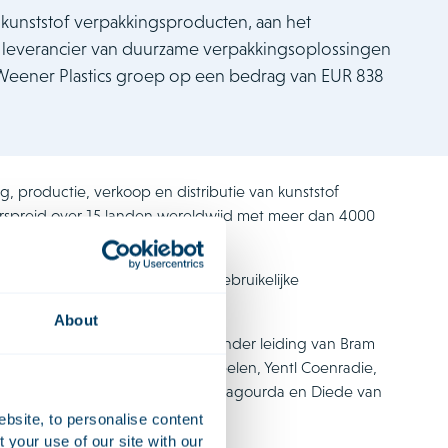
kunststof verpakkingsproducten, aan het
 leverancier van duurzame verpakkingsoplossingen
Weener Plastics groep op een bedrag van EUR 838
ng, productie, verkoop en distributie van kunststof
verspreid over 15 landen wereldwijd met meer dan 4000
erond en is afhankelijk van de gebruikelijke
About
ke aspecten. Het Houthoff team, onder leiding van Bram
 Weerd, Ivar Brouwer, Wijnand Peelen, Yentl Coenradie,
e Bilderbeek, Jet Akkerman, Danai Bagourda en Diede van
ebsite, to personalise content
your use of our site with our