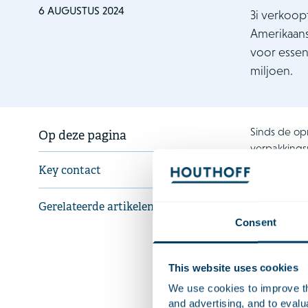
6 AUGUSTUS 2024
3i verkoop
Amerikaans
voor essen
miljoen.
Sinds de opr
Op deze pagina
verpakkings
medewerker
Key contact
De transacti
Gerelateerde artikelen
voorwaarden
Consent
Houthoff ad
Caudri, best
This website uses cookies
Kasper van 
der Voort.
We use cookies to improve the
and advertising, and to eval