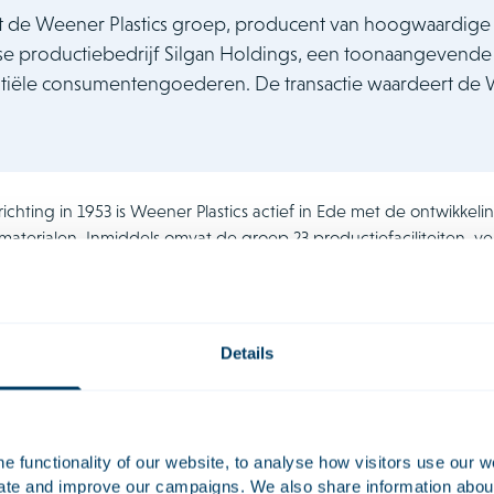
t de Weener Plastics groep, producent van hoogwaardige 
e productiebedrijf Silgan Holdings, een toonaangevende
tiële consumentengoederen. De transactie waardeert de 
ichting in 1953 is Weener Plastics actief in Ede met de ontwikkeli
materialen. Inmiddels omvat de groep 23 productiefaciliteiten, 
s.
e zal naar verwachting in het vierde kwartaal van 2024 worden afg
 en regulatoire goedkeuringen.
Details
viseerde Willkie Farr & Gallagher LLP bij de Nederlandsrechtelij
ond uit Kyoko Tollenaar, Jet Stolk, Jeroen van Mourik, Thomas de
der Sanden, Zinke Lansink, Fleur Tuinzing, Myrthe Prinsze, Nicol
 functionality of our website, to analyse how visitors use our w
uate and improve our campaigns. We also share information about 