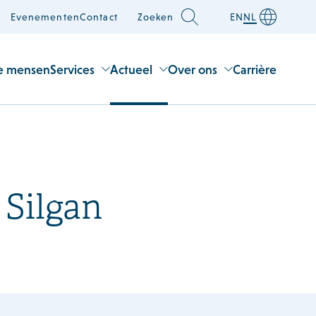
Evenementen
Contact
Zoeken
EN
NL
e mensen
Services
Actueel
Over ons
Carrière
 Silgan