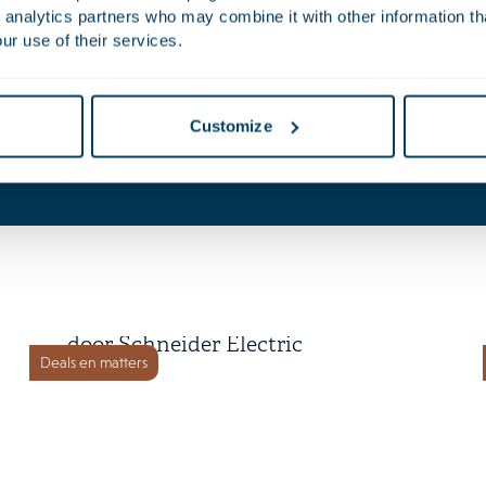
 analytics partners who may combine it with other information th
ur use of their services.
Jet
Stolk
Customize
Partner
Advocaat | Partner
2 juli 2026
Cognite wordt overgenomen
door Schneider Electric
Deals en matters