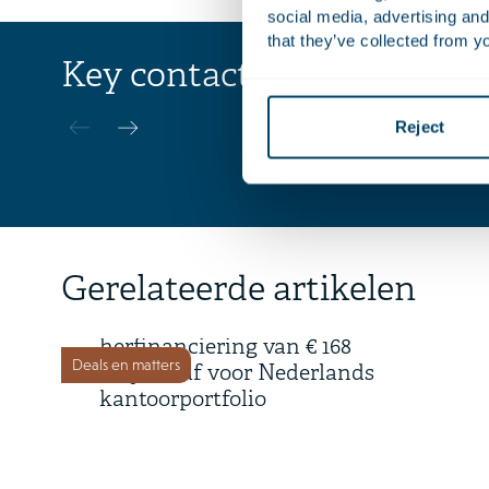
social media, advertising and
that they’ve collected from yo
Key contact
Bram
Caudri
Reject
Advocaat | 
16 juli 2026
Gerelateerde artikelen
Time Equities Inc. rondt
herfinanciering van € 168
Deals en matters
miljoen af voor Nederlands
kantoorportfolio