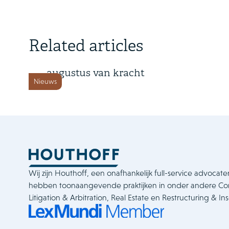
8 juli 2026
Related articles
Cyberbeveiligingswet vanaf 15
augustus van kracht
Nieuws
Wij zijn Houthoff, een onafhankelijk full-service advocate
hebben toonaangevende praktijken in onder andere C
Litigation & Arbitration, Real Estate en Restructuring & In