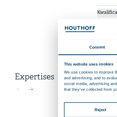
Kwalifica
Nevenact
Talen
Consent
This website uses cookies
We use cookies to improve the
Expertises
and advertising, and to eval
Autom
social media, advertising and
that they’ve collected from yo
De auto
verande
reparat
Reject
omdat d