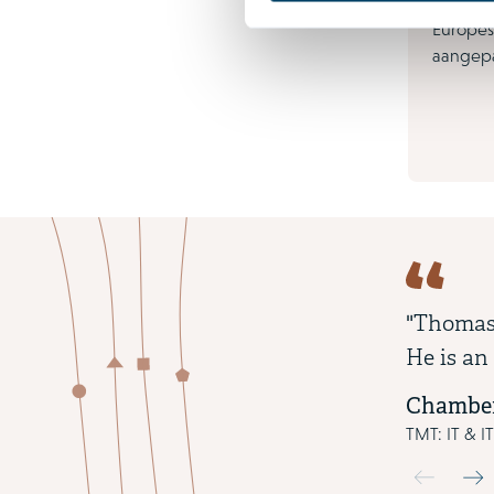
klassiek
Europes
aangepa
"Thomas 
He is an
Chamber
TMT: IT & I