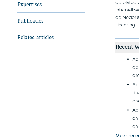
gerelateerd
Expertises
internetbe
de Nederla
Publicaties
Licensing E
Related articles
Recent 
Ad
de
gr
Ad
fi
on
Adv
en
en
Meer rece