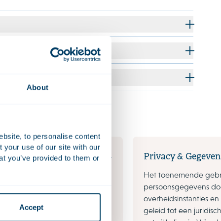
About
ebsite, to personalise content
your use of our site with our
nsumer Goods
Privacy & Gegeve
at you’ve provided to them or
jke verschuiving naar omni-
Het toenemende gebr
leidt tot complexere distributie
persoonsgegevens doo
ing en vergt strategische
overheidsinstanties en
Accept
n en goede ketenregisseurs om
geleid tot een juridis