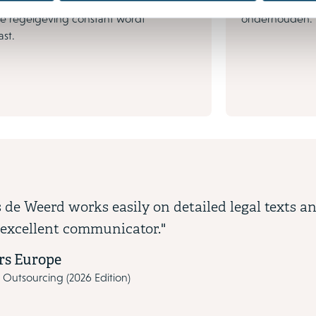
e distributie steeds meer verdwijnt en
een level playi
e regelgeving constant wordt
onderhouden.
st.
de Weerd works easily on detailed legal texts a
 excellent communicator."
s Europe
T Outsourcing (2026 Edition)