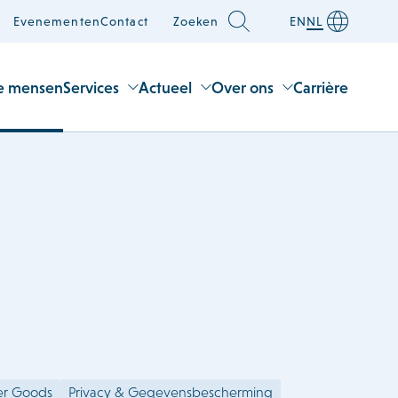
Evenementen
Contact
Zoeken
EN
NL
e mensen
Services
Actueel
Over ons
Carrière
er Goods
Privacy & Gegevensbescherming