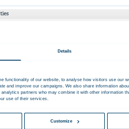
ties
iviteiten
Details
 functionality of our website, to analyse how visitors use our w
uate and improve our campaigns. We also share information about 
otive
Retail & Co
 analytics partners who may combine it with other information th
ur use of their services.
motive sector is onderhevig aan grote
De onvermijdeli
ringen. Dealer- en
channelverkoop 
eurnetwerken worden heringericht,
en dataverwerk
Customize
e wereld snel verandert, waardoor
samenwerkinge