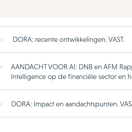
vious and next buttons to navigate through the slides. Use the tab
DORA: recente ontwikkelingen. VAST.
25
AANDACHT VOOR AI: DNB en AFM Rapport
4
Intelligence op de financiële sector en h
DORA: Impact en aandachtspunten. VAS
24