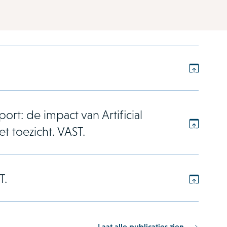
 key to access interactive elements within slides.
: de impact van Artificial
et toezicht. VAST.
T.
Laat alle publicaties zien