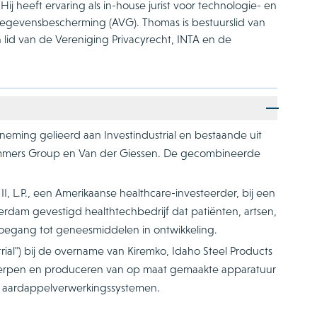
ij heeft ervaring als in-house jurist voor technologie- en
Gegevensbescherming (AVG). Thomas is bestuurslid van
lid van de Vereniging Privacyrecht, INTA en de
neming gelieerd aan Investindustrial en bestaande uit
ummers Group en Van der Giessen. De gecombineerde
 L.P., een Amerikaanse healthcare-investeerder, bij een
erdam gevestigd healthtechbedrijf dat patiënten, artsen,
oegang tot geneesmiddelen in ontwikkeling.
trial") bij de overname van Kiremko, Idaho Steel Products
twerpen en produceren van op maat gemaakte apparatuur
p aardappelverwerkingssystemen.