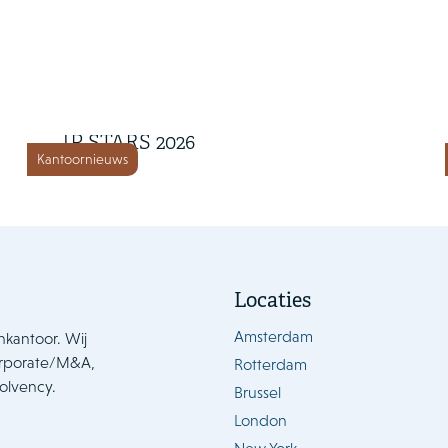
1 juli 2026
Houthoff met vier rankings in
IP STARS 2026
Kantoornieuws
Locaties
Amsterdam
nkantoor. Wij
orporate/M&A,
Rotterdam
solvency.
Brussel
London