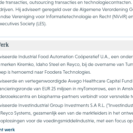
e transacties, outsourcing transacties en technologiecontracten. H
drijven. Hij adviseert geregeld over de Algemene Verordening 
ndse Vereniging voor Informatietechnologie en Recht (NVvIR) en 
xecutives Society (LES).
Werk
viseerde Industrial Food Automation Coöperatief U.A., een onder
 merken Kiremko, Idaho Steel en Reyco, bij de overname van T
oep is hernoemd naar Foodera Technologies.
viseerde en vertegenwoordigde Avego Healthcare Capital Fund II,
nancieringsronde van EUR 25 miljoen in myTomorrows, een in Amst
derzoekscentra en biopharma-partners verbindt voor versnelde t
iseerde Investindustrial Group Investments S.A R.L. ("Investindus
 Reyco Systems, gezamenlijk een van de marktleiders in het on
 oplossingen voor de voedingsmiddelindustrie, met een focus o
nt werk