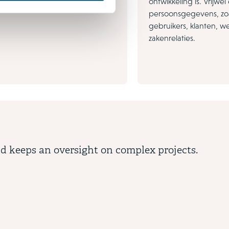
ng field te creëren en te
ontwikkeling is. Vrijwel
persoonsgegevens, zoa
gebruikers, klanten, 
zakenrelaties.
nd keeps an oversight on complex projects.
Ran
Cha
TMT: 