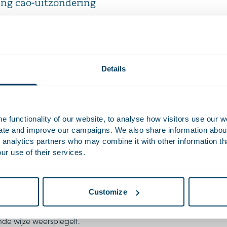
ng cao-uitzondering
or de cao-uitzondering zal voortaan uitsluitend betrekking hebb
n, in plaats van op alle niet-cao-medewerkers. Een gevolg hierva
nnen een kleinere populatie van IDS. In de praktijk betekent dit
afond voor IDS nog beperkter zal worden.
Details
telling IDS-status
ondernemingen moeten zelf bepalen welke personen als IDS kwalif
 functionality of our website, to analyse how visitors use our w
ctorale kader en bij de mate waarin een functie het risicoprofie
uate and improve our campaigns. We also share information about 
banken
sluit de beoordeling aan bij de bestaande bancaire regels v
 analytics partners who may combine it with other information th
alvereisten (Richtlijn 2013/36/EU) (CRD) en de daarop gebaseer
ur use of their services.
ndere financiële ondernemingen met een eigen sectorale defin
ctorale definitie leidend.
Customize
inanciële ondernemingen waarvoor het IDS-begrip nieuw is
, zo
achtigd agenten, geldt dat zij zelf moeten bepalen wie als IDS kw
de wijze weerspiegelt.