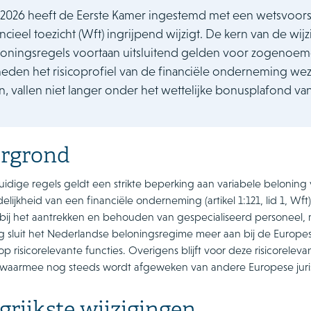
2026 heeft de Eerste Kamer ingestemd met een wetsvoors
ncieel toezicht (Wft) ingrijpend wijzigt. De kern van de wi
oningsregels voortaan uitsluitend gelden voor zogenoemde 
den het risicoprofiel van de financiële onderneming weze
en, vallen niet langer onder het wettelijke bonusplafond va
ergrond
idige regels geldt een strikte beperking aan variabele belonin
lijkheid van een financiële onderneming (artikel 1:121, lid 1, Wft)
bij het aantrekken en behouden van gespecialiseerd personeel, 
ng sluit het Nederlandse beloningsregime meer aan bij de Europ
op risicorelevante functies. Overigens blijft voor deze risicorele
 waarmee nog steeds wordt afgeweken van andere Europese juris