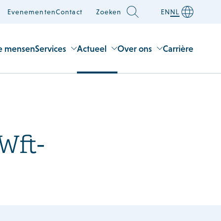
Evenementen
Contact
Zoeken
EN
NL
e mensen
Services
Actueel
Over ons
Carrière
Wft-