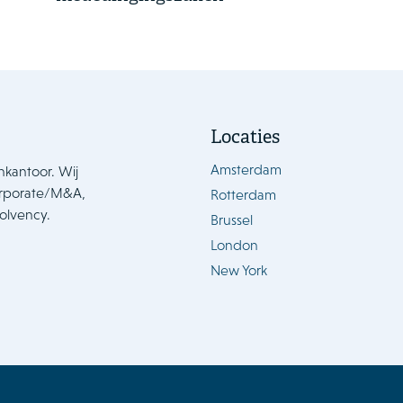
Locaties
Amsterdam
nkantoor. Wij
orporate/M&A,
Rotterdam
solvency.
Brussel
London
New York