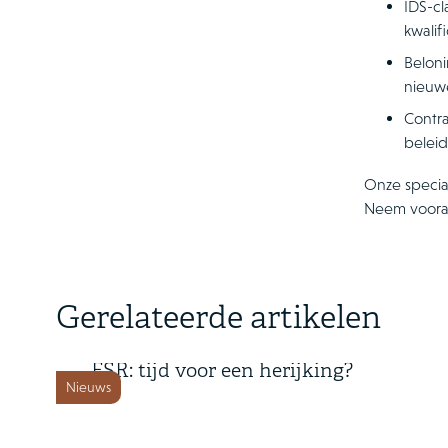
IDS-cl
kwalif
Belon
nieuw
Contr
belei
Onze special
Neem voora
6 augustus 2026
Gerelateerde artikelen
Drie jaar handhaving van de
FSR: tijd voor een herijking?
Nieuws