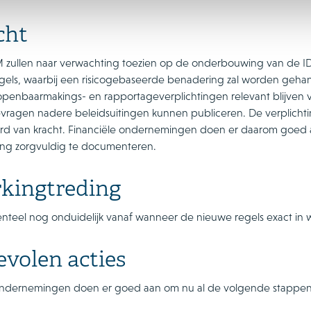
cht
zullen naar verwachting toezien op de onderbouwing van de IDS-
gels, waarbij een risicogebaseerde benadering zal worden geha
penbaarmakings- en rapportageverplichtingen relevant blijven vo
ievragen nadere beleidsuitingen kunnen publiceren. De verplichti
d van kracht. Financiële ondernemingen doen er daarom goed aa
ing zorgvuldig te documenteren.
kingtreding
nteel nog onduidelijk vanaf wanneer de nieuwe regels exact in w
volen acties
ondernemingen doen er goed aan om nu al de volgende stappe