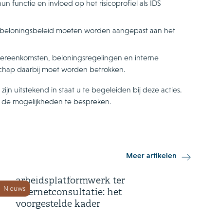
un functie en invloed op het risicoprofiel als IDS
e beloningsbeleid moeten worden aangepast aan het
vereenkomsten, beloningsregelingen en interne
chap daarbij moet worden betrokken.
ijn uitstekend in staat u te begeleiden bij deze acties.
de mogelijkheden te bespreken.
22 juli 2026
Meer artikelen
Wetsvoorstel voor digitaal
arbeidsplatformwerk ter
Nieuws
internetconsultatie: het
voorgestelde kader