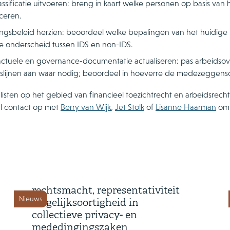
assificatie uitvoeren: breng in kaart welke personen op basis van h
iceren.
ingsbeleid herzien: beoordeel welke bepalingen van het huidig
e onderscheid tussen IDS en non-IDS.
actuele en governance-documentatie actualiseren: pas arbeidso
dslijnen aan waar nodig; beoordeel in hoeverre de medezeggens
isten op het gebied van financieel toezichtrecht en arbeidsrecht z
l contact op met
Berry van Wijk
,
Jet Stolk
of
Lisanne Haarman
om 
3 augustus 2026
Hoge Raad oordeelt over
rechtsmacht, representativiteit
Nieuws
en gelijksoortigheid in
collectieve privacy- en
mededingingszaken