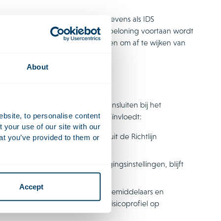
en op niet-cao-medewerkers die tevens als IDS
n is dat de gemiddelde variabele beloning voortaan wordt
 dat de uitzonderingsmogelijkheden om af te wijken van
About
iceren. De beoordeling moet aansluiten bij het
ebsite, to personalise content
l van de onderneming wezenlijk beïnvloedt:
your use of our site with our
oor IDS, waaronder de criteria uit de Richtlijn
at you’ve provided to them or
de gedelegeerde regelgeving.
itie
, zoals verzekeraars en beleggingsinstellingen, blijft
Accept
als betaalinstellingen, adviseurs, bemiddelaars en
alificeert op een wijze die hun risicoprofiel op