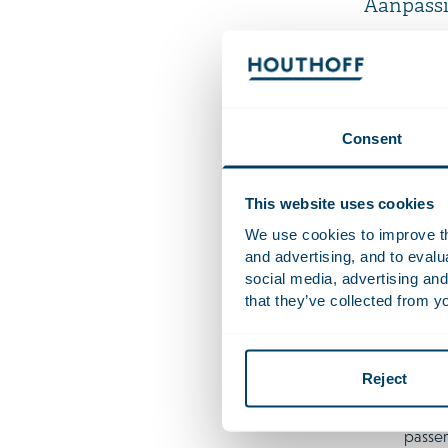
Aanpassi
De toets vo
kwalificere
berekend bi
het bonuspl
Consent
Vasts
This website uses cookies
Financiële 
We use cookies to improve the
relevante se
and advertising, and to eval
Voor
social media, advertising and
kapita
that they’ve collected from yo
Voor
a
die se
Reject
Voor
f
gevolm
passen