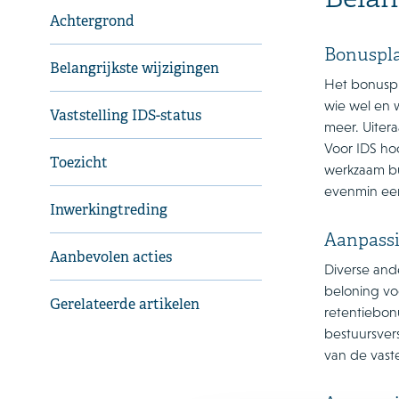
Belan
Achtergrond
Bonuspla
Belangrijkste wijzigingen
Het bonuspl
wie wel en 
Vaststelling IDS-status
meer. Uiter
Voor IDS ho
Toezicht
werkzaam bu
evenmin ee
Inwerkingtreding
Aanpassi
Aanbevolen acties
Diverse and
beloning voo
Gerelateerde artikelen
retentiebonu
bestuursvers
van de vast