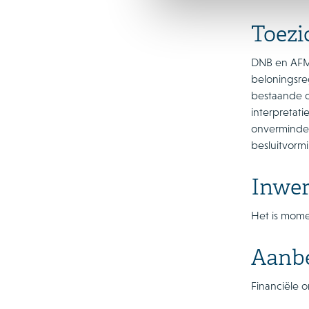
Toezi
DNB en AFM 
beloningsre
bestaande o
interpretat
onverminder
besluitvorm
Inwer
Het is mome
Aanbe
Financiële 