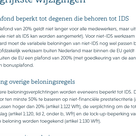
grijkste wijzigingen
fond beperkt tot degenen die behoren tot IDS
afond van 20% geldt niet langer voor alle medewerkers, maar uits
wie niet als IDS kan worden aangemerkt). Voor niet-IDS werkzaam
aard moet de variabele beloningen van niet-IDS nog wel passen 
ofdzakelijk werkzaam buiten Nederland maar binnen de EU geldt 
iten de EU een plafond van 200% (met goedkeuring van de aand
n bonusplafond.
ng overige beloningsregels
ere beloningsverplichtingen worden eveneens beperkt tot IDS. Di
r ten minste 50% te baseren op niet-financiële prestatiecriteria (a
ssen hoger dan 20% (artikel 1:122 Wft), de verplichting om de to
lag (artikel 1:120, lid 2, onder b, Wft) en de lock-up-beperking va
e beloning worden toegekend (artikel 1:130 Wft).