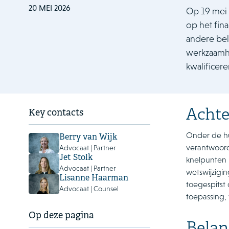
20 MEI 2026
Op 19 mei 
op het fina
andere bel
werkzaamhe
kwalificer
Acht
Key contacts
Onder de hu
Berry van Wijk
verantwoorde
Advocaat | Partner
Jet Stolk
knelpunten 
Advocaat | Partner
wetswijzigi
Lisanne Haarman
toegespitst 
Advocaat | Counsel
toepassing,
Op deze pagina