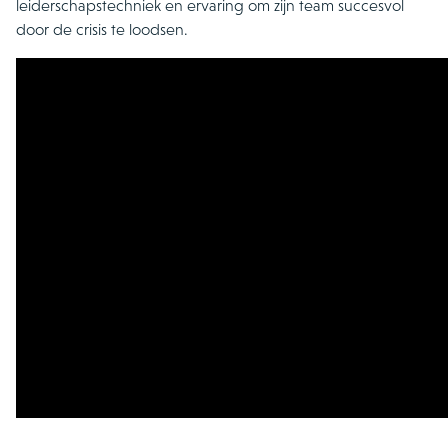
leiderschapstechniek en ervaring om zijn team succesvol
door de crisis te loodsen.