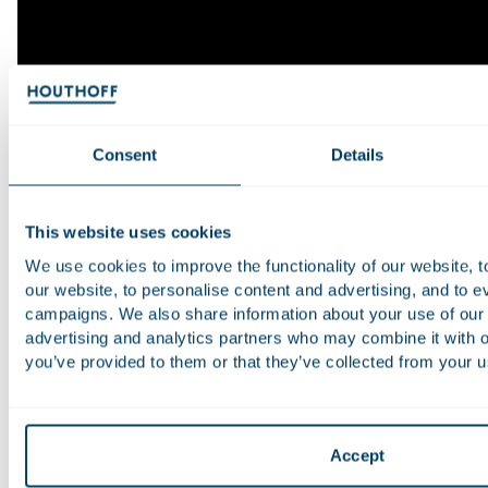
Consent
Details
Leadership masterclass | The Voice
Doordat wij soms dagenlang achter elkaar in (online)
This website uses cookies
vergaderingen zitten, worden wij meer en meer afhankelijk
We use cookies to improve the functionality of our website, 
van onze stem. Kom hier meer te weten over hoe
our website, to personalise content and advertising, and to 
lichaamstaal en de toon van de stem gebruikt kan worden
campaigns. We also share information about your use of our s
om meer betrokkenheid en maximale impact te creëren.
advertising and analytics partners who may combine it with o
Deze masterclass staat onder leiding van Ching-Lien Wu,
you’ve provided to them or that they’ve collected from your us
artistiek leider, en Lorenzo Viotti, chef-dirigent bij de
Nationale Opera.
Accept