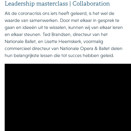
Leadership masterclass | Collaboration
Als de coronacrisis ons iets heeft geleerd, is het wel de
waarde van samenwerken. Door met elkaar in gesprek te
gaan en ideeën uit te wisselen, kunnen wij van elkaar leren
en elkaar steunen. Ted Brandsen, directeur van het
Nationale Ballet, en Lisette Heemskerk, voormalig
commercieel directeur van Nationale Opera & Ballet delen
hun belangrijkste lessen die tot succes hebben geleid.