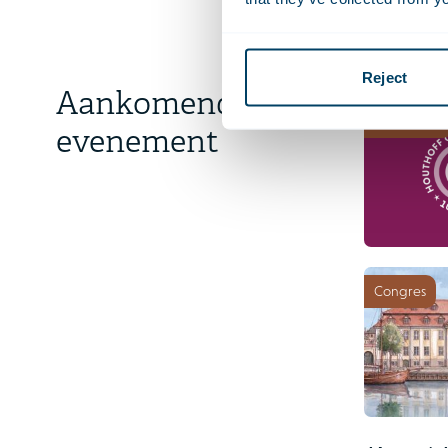
Reject
Aankomend
Evenement
evenement
Congres