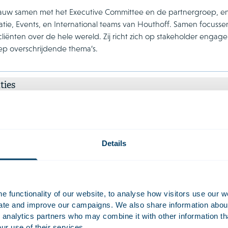
nauw samen met het Executive Committee en de partnergroep, en
ie, Events, en International teams van Houthoff. Samen focussen z
cliënten over de hele wereld. Zij richt zich op stakeholder eng
oep overschrijdende thema’s.
ties
tive Leadership Programme (Saïd Business School, University of O
tive Strategy Programme (Saïd Business School, University of Oxfo
 Leaders Programme (INSEAD)
Details
cties
 functionality of our website, to analyse how visitors use our w
uate and improve our campaigns. We also share information about 
 analytics partners who may combine it with other information th
ur use of their services.