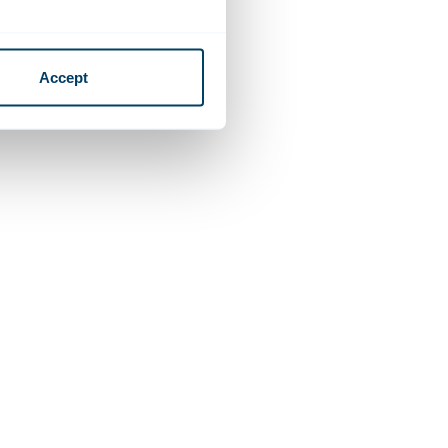
Accept
t Work