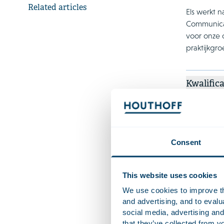
Related articles
Els werkt 
Communicat
voor onze 
praktijkgr
Kwalifica
Execu
Execu
Women
Consent
Nevenfun
This website uses cookies
We use cookies to improve the
Talen
and advertising, and to eval
social media, advertising and
that they’ve collected from yo