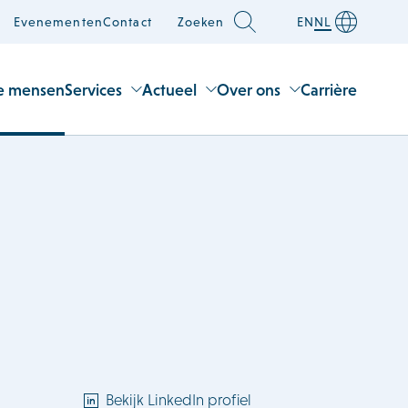
Evenementen
Contact
Zoeken
EN
NL
e mensen
Services
Actueel
Over ons
Carrière
Bekijk LinkedIn profiel