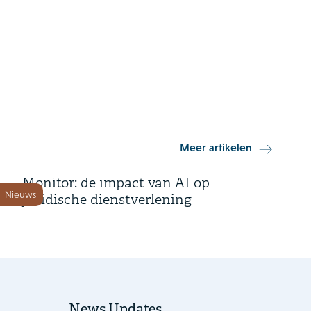
12 december 2025
Meer artikelen
Houthoff publiceert AI
Monitor: de impact van AI op
Nieuws
juridische dienstverlening
News Updates