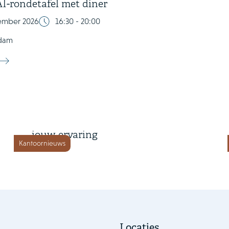
I-rondetafel met diner
tember 2026
16:30 - 20:00
dam
8 maart 2026
Courage at Work Enquête: deel
jouw ervaring
Kantoornieuws
Locaties