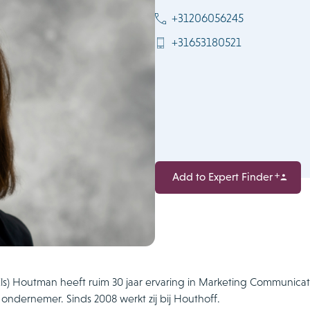
+31206056245
+31653180521
Add to Expert Finder
(Els) Houtman heeft ruim 30 jaar ervaring in Marketing Communica
 ondernemer. Sinds 2008 werkt zij bij Houthoff.