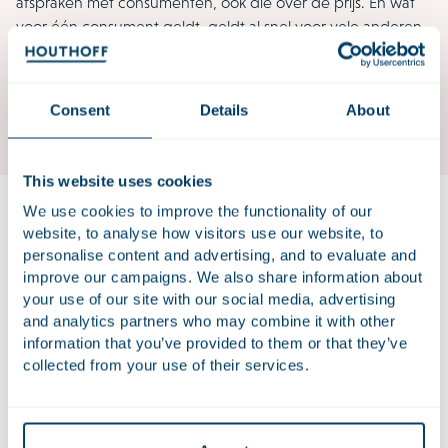
afspraken met consumenten, ook die over de prijs. En wat
voor één consument geldt, geldt al snel voor vele anderen.
De financiële en reputatierisico’s zijn daarmee groter dan
ooit: massaclaims, handhavingsacties door toezichthouders
zoals ACM of AFM en negatieve media-aandacht liggen
Consent
Details
About
voortdurend op de loer.
This website uses cookies
Event manager
We use cookies to improve the functionality of our
website, to analyse how visitors use our website, to
personalise content and advertising, and to evaluate and
Roeline Schaafsma
Marketing Coördinator
improve our campaigns. We also share information about
your use of our site with our social media, advertising
and analytics partners who may combine it with other
information that you’ve provided to them or that they’ve
Op donderdag 11 juni organiseren wij het
collected from your use of their services.
Consumentenrecht & Pricing Seminar. Tijdens het
Consumentenrecht & Pricing Seminar krijgt u een scherp en
praktisch overzicht van de actuele ontwikkelingen op het