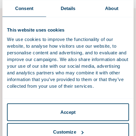
Consent
Details
About
Competition
This website uses cookies
Wij adviseren en assisteren nationale en internationale
We use cookies to improve the functionality of our
ondernemingen, instellingen en overheden in
website, to analyse how visitors use our website, to
procedures bij de Autoriteit Consument & Markt,
personalise content and advertising, and to evaluate and
improve our campaigns. We also share information about
Europese Commissie, buitenlandse
your use of our site with our social media, advertising
mededingingsautoriteiten en de relevante
and analytics partners who may combine it with other
(gespecialiseerde) rechterlijke instanties.
information that you’ve provided to them or that they’ve
collected from your use of their services.
ESG & Duurzaamheid
Accept
De transitie naar een duurzame samenleving is een
van de grootste uitdagingen waar het bedrijfsleven
voor staat. Een duidelijke visie en strategie voor uw
Customize