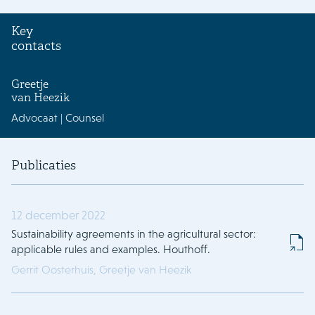
Key
contacts
Greetje
van Heezik
Advocaat | Counsel
Publicaties
12 december 2022
Sustainability agreements in the agricultural sector:
applicable rules and examples. Houthoff.
Gerrit Oosterhuis,
Greetje van Heezik