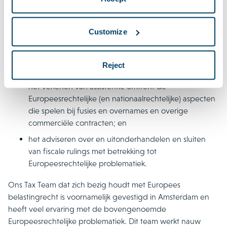
staatssteunzaken en het opzetten van structuren en
het opstellen van contracten die rekening houden
met de relevante staatssteunrisico’s;
Customize
het verlenen van rechtsbijstand bij gesprekken en
zittingen bij de Europese Commissie en bij nationale
Reject
en Europese gerechtelijke instanties;
het verlenen van assistentie omtrent de
Europeesrechtelijke (en nationaalrechtelijke) aspecten
die spelen bij fusies en overnames en overige
commerciële contracten; en
het adviseren over en uitonderhandelen en sluiten
van fiscale rulings met betrekking tot
Europeesrechtelijke problematiek.
Ons Tax Team dat zich bezig houdt met Europees
belastingrecht is voornamelijk gevestigd in Amsterdam en
heeft veel ervaring met de bovengenoemde
Europeesrechtelijke problematiek. Dit team werkt nauw