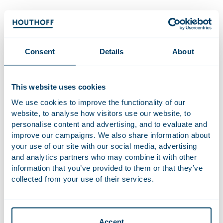
Europees Belastingrecht
Het Europese belastingrecht speelt in het huidige fiscale
klimaat een belangrijke rol. Recente ontwikkelingen, zoals de
Consent
Details
About
recente Deense zaken over uiteindelijk gerechtigden en
misbruik van recht, ATAD2 (een van de uitkomsten van BEPS)
en verschillende staatssteunzaken, spelen een grote rol in
This website uses cookies
het fiscale recht van Nederland en andere lidstaten. Als
We use cookies to improve the functionality of our
gevolg hiervan zijn lidstaten verplicht misbruik te bestrijden
website, to analyse how visitors use our website, to
en steunmaatregelen in te trekken en belasting terug te
personalise content and advertising, and to evaluate and
vorderen.
improve our campaigns. We also share information about
your use of our site with our social media, advertising
and analytics partners who may combine it with other
Voor welke diensten kunt u bij ons terecht?
information that you’ve provided to them or that they’ve
het adviseren over het voldoen aan de EU-
collected from your use of their services.
jurisprudentie en de Nederlandse implementatie
daarvan;
het adviseren over de impact van de recente
Accept