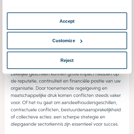
Tax
Complexe, voortdurend veranderende
Accept
belastingsystemen vereisen uitgebreide juridische,
fiscale en praktische expertise.
Customize
Reject
Litigation
Zakelijke geschillen kunnen grote impact hebben op
de reputatie, continuïteit en financiële positie van uw
organisatie. Door toenemende regelgeving en
maatschappelijke druk komen conflicten steeds vaker
voor. Of het nu gaat om aandeelhoudersgeschillen,
contractuele conflicten, bestuurdersaansprakelijkheid
of collectieve acties: een scherpe strategie en
diepgaande sectorkennis zijn essentieel voor succes.