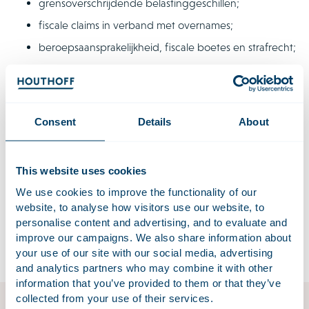
grensoverschrijdende belastinggeschillen;
fiscale claims in verband met overnames;
beroepsaansprakelijkheid, fiscale boetes en strafrecht;
advies over de MAP; en
fiscale arbitrageprocedures, bijvoorbeeld geïnitieerd
op grond van een belastingverdrag.
Consent
Details
About
Internationaal netwerk
Dankzij vestigingen in Brussel, Londen en New York, onze
This website uses cookies
vertegenwoordiger in Tokio, en ons lidmaatschap van
Lex
We use cookies to improve the functionality of our
Mundi
, zijn we verzekerd van een omvangrijk internationaal
website, to analyse how visitors use our website, to
netwerk en toegang tot de beste expertise op het gebied
personalise content and advertising, and to evaluate and
van buitenlandse fiscale wet- en regelgeving.
improve our campaigns. We also share information about
your use of our site with our social media, advertising
and analytics partners who may combine it with other
information that you’ve provided to them or that they’ve
collected from your use of their services.