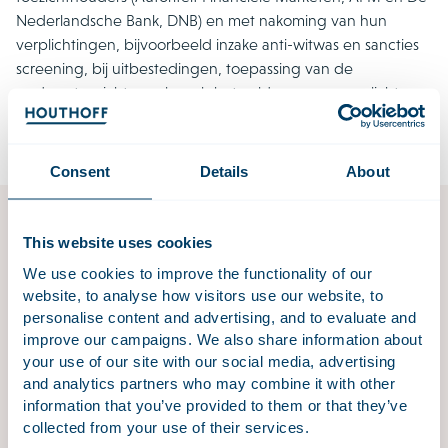
Nederlandsche Bank, DNB) en met nakoming van hun
verplichtingen, bijvoorbeeld inzake anti-witwas en sancties
screening, bij uitbestedingen, toepassing van de
gedragstoezicht regels zoals het voldoen aan zorgplichten
met de hulp van AI, of in de context van overnames.
Consent
Details
About
This website uses cookies
Financiële Diensten
We use cookies to improve the functionality of our
De (Europese) regulering van de financiële sector
website, to analyse how visitors use our website, to
neemt steeds verder toe. Voor financiële instellingen
personalise content and advertising, and to evaluate and
is het complexer om voortdurend in te spelen op en
improve our campaigns. We also share information about
te voldoen aan steeds vernieuwende regelgeving.
your use of our site with our social media, advertising
and analytics partners who may combine it with other
information that you’ve provided to them or that they’ve
collected from your use of their services.