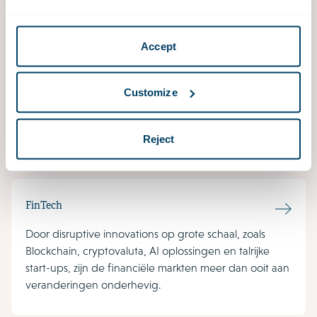
Financial Regulatory
Financiële ondernemingen moeten in toenemende
Accept
mate nieuwe wet- en regelgeving vanuit Nederland
en Europa implementeren in hun organisatie. Niet
alleen de juridische en compliance afdelingen
Customize
hebben te maken met deze nieuwe wet- en
regelgeving maar ook de dagelijkse business
ondervindt hiervan de impact.
Reject
FinTech
Door disruptive innovations op grote schaal, zoals
Blockchain, cryptovaluta, AI oplossingen en talrijke
start-ups, zijn de financiële markten meer dan ooit aan
veranderingen onderhevig.