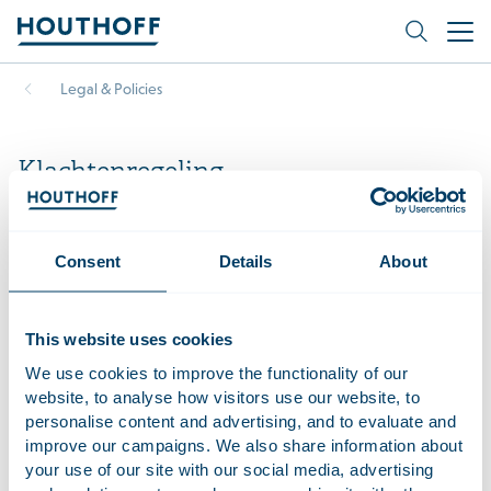
Legal & Policies
Klachtenregeling
Consent
Details
About
Houthoff streeft naar hoogwaardige dienstverlening. Indien
This website uses cookies
u onverhoopt ontevreden bent over het werk dat een
advocaat of een (kandidaat-)notaris namens Houthoff heeft
We use cookies to improve the functionality of our
uitgevoerd, of over een door Houthoff aan u verzonden
website, to analyse how visitors use our website, to
declaratie, verzoeken wij u uw klacht aan ons kenbaar te
personalise content and advertising, and to evaluate and
improve our campaigns. We also share information about
maken. Overeenkomstig de procedure zoals vastgelegd in
your use of our site with our social media, advertising
onderstaande Kantoorklachtenregeling zullen wij uw klacht