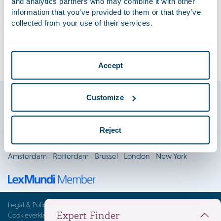
and analytics partners who may combine it with other
in behandeling nemen en er naar streven uw klacht binnen
information that you’ve provided to them or that they’ve
een redelijke termijn op te lossen.
collected from your use of their services.
Klik
hier
voor onze Kantoorklachtenregeling Advocatuur.
Klik
hier
voor onze Kantoorklachtenregeling Notariaat.
Accept
Customize
Reject
Locaties
Amsterdam
Rotterdam
Brussel
London
New York
Legal & Policies
Expert Finder
Cookieverklaring