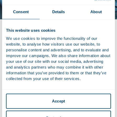
Consent
Details
About
This website uses cookies
We use cookies to improve the functionality of our
In My Knowledge kunnen onze juristen eenvoudig en op
website, to analyse how visitors use our website, to
één plek relevante ontwikkelingen in wet- en regelgeving
personalise content and advertising, and to evaluate and
raadplegen, zich abonneren op actuele thema’s, juridische
improve our campaigns. We also share information about
onderwerpen en specifieke wetgevingsdossiers. Ook is het
your use of our site with our social media, advertising
mogelijk om via persoonlijke e-mail notificaties op de
and analytics partners who may combine it with other
information that you’ve provided to them or that they’ve
hoogte te blijven van ontwikkelingen rond wetsvoorstellen,
collected from your use of their services.
zoals de publicatie van nieuwe kamerstukken, staatsbladen,
nieuws en Houthoff-publicaties.
My Knowledge is door onze Legal Engineers gebouwd in
Accept
ons No Code platform. De juridische informatie wordt
dagelijks bijgehouden door ons Knowledge & Innovation
team. De portal zal op termijn ook aan onze cliënten ter