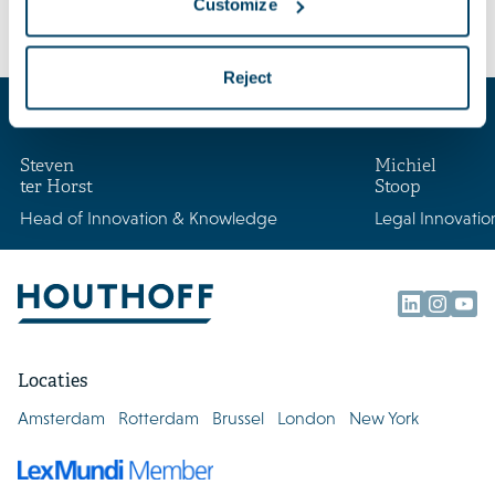
Customize
beschikking worden gesteld.
Reject
Key contacts
Steven
Michiel
ter Horst
Stoop
Head of Innovation & Knowledge
Legal Innovati
Locaties
Amsterdam
Rotterdam
Brussel
London
New York