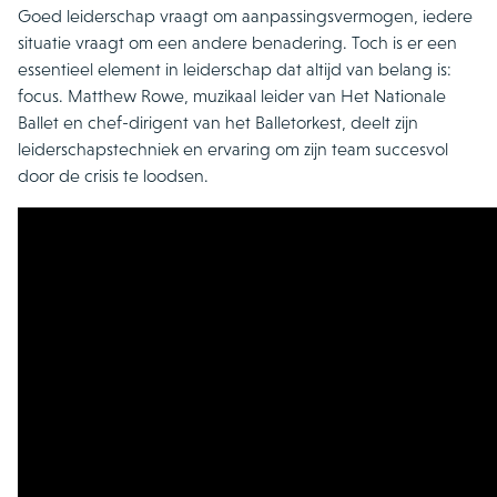
Goed leiderschap vraagt om aanpassingsvermogen, iedere
situatie vraagt om een andere benadering. Toch is er een
essentieel element in leiderschap dat altijd van belang is:
focus. Matthew Rowe, muzikaal leider van Het Nationale
Ballet en chef-dirigent van het Balletorkest, deelt zijn
leiderschapstechniek en ervaring om zijn team succesvol
door de crisis te loodsen.