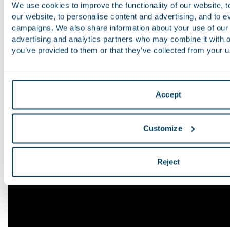
Deze masterclass staat onder leiding van Ching-Lien Wu,
We use cookies to improve the functionality of our website, 
artistiek leider, en Lorenzo Viotti, chef-dirigent bij de
our website, to personalise content and advertising, and to 
Nationale Opera.
campaigns. We also share information about your use of our s
advertising and analytics partners who may combine it with o
you’ve provided to them or that they’ve collected from your us
Accept
Customize
Reject