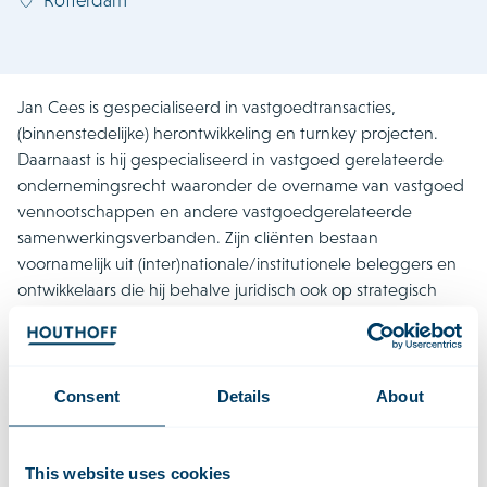
Jan Cees is gespecialiseerd in vastgoedtransacties,
(binnenstedelijke) herontwikkeling en turnkey projecten.
Daarnaast is hij gespecialiseerd in vastgoed gerelateerde
ondernemingsrecht waaronder de overname van vastgoed
vennootschappen en andere vastgoedgerelateerde
samenwerkingsverbanden. Zijn cliënten bestaan
voornamelijk uit (inter)nationale/institutionele beleggers en
ontwikkelaars die hij behalve juridisch ook op strategisch
gebied adviseert. Sinds 2018 heeft Jan Cees consequent
een Band 1 ranking en een Star Individual titel van
Chambers Europe gekregen voor zijn werk in vastgoed. Jan
Cees is door Legal 500 aangewezen voor de Hall of Fame
Consent
Details
About
binnen Real Estate.
This website uses cookies