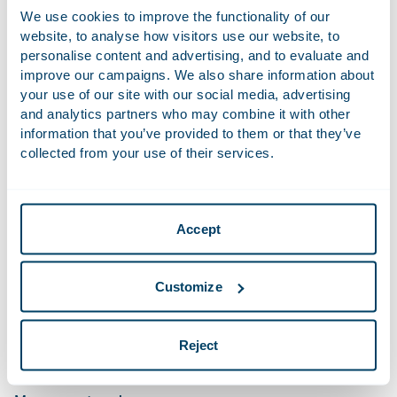
Recent Werk
We use cookies to improve the functionality of our
website, to analyse how visitors use our website, to
Advised Commerz Real on the sale of its office
personalise content and advertising, and to evaluate and
portfolio consisting of six office buildings to Tristan
improve our campaigns. We also share information about
Capital Partners for approx. €370 million. Tristan
your use of our site with our social media, advertising
Capital Partners has acquired the portfolio on behalf
and analytics partners who may combine it with other
information that you’ve provided to them or that they’ve
of its core-plus fund CCP 5 LL.
collected from your use of their services.
Advised ASR Dutch Core Residential Custodian B.V.
and ASR Dutch Mobility Office Custodian B.V. on
the acquisition of Tree House complex in Rotterdam
Accept
from Provast.
Advised CBRE Investment Management, on behalf
of one of its funds, on the acquisition of two holiday
Customize
parcs from Dormio, by way of an asset deal, and
acted as notary regarding the preceding share
Reject
transfer deal, involving 30 vacation parks, from
Roompot (KKR) to Dormio.