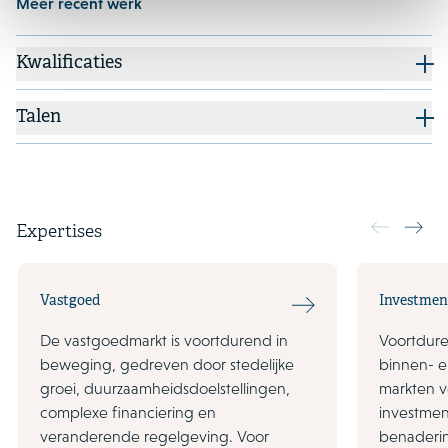
Meer recent werk
Kwalificaties
Talen
Expertises
Vastgoed
Investme
De vastgoedmarkt is voortdurend in
Voortdur
beweging, gedreven door stedelijke
binnen- e
groei, duurzaamheidsdoelstellingen,
markten v
complexe financiering en
investme
veranderende regelgeving. Voor
benaderi