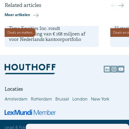
Related articles
Meer artikelen
16 juli 2026
1 septe
Time Equities Inc. rondt
Victor
Deals en matters
Deals en m
herfinanciering van € 168 miljoen af
herstr
voor Nederlands kantoorportfolio
Locaties
Amsterdam
Rotterdam
Brussel
London
New York
Legal & Policies