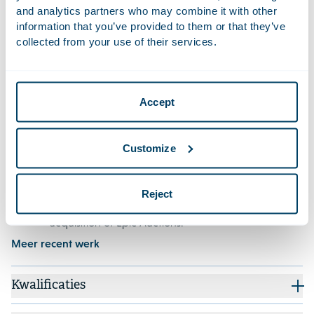
and analytics partners who may combine it with other
in debt. This restructuring led to new investments,
information that you’ve provided to them or that they’ve
bonds, convertible bonds, and Dutch depositary
collected from your use of their services.
receipts for shares in Unigel's Dutch parent
company.
Adviseerde de beursgenoteerde Britse
Accept
vloerenproducent Victoria plc met het succesvol
herstructureren van zijn schulden en de uitgifte van
obligaties ter waarde van 612 miljoen euro en
Customize
kredietfaciliteiten ter waarde van 130 miljoen Britse
pond.
Reject
Advised TBAuctions Netherlands B.V. on its
acquisition of Epic Auctions.
Meer recent werk
Kwalificaties