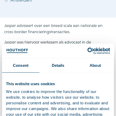
Jasper adviseert over een breed scala aan nationale en
cross-border financieringstransacties.
Jasper was hiervoor werkzaam als advocaat in de
praktijkgroep Corporate/M&A. Hij hield zich bezig met
nationale en grensoverschrijdende fusies en overnames,
waaronder bedrijfsovernames, joint ventures en overige
Consent
Details
About
samenwerkingsverbanden. Hij trad op voor zowel private
equity als strategische partijen.
This website uses cookies
Recent Werk
We use cookies to improve the functionality of our
website, to analyse how visitors use our website, to
Advised Unigel Participações S.A. and certain
personalise content and advertising, and to evaluate and
subsidiaries on the successful completion of a cross-
improve our campaigns. We also share information about
your use of our site with our social media, advertising
border restructuring involving over USD 800 million