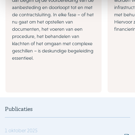
dat begint bij de voorbereiding van de
worden v
aanbesteding en doorloopt tot en met
infrastru
de contractsluiting. In elke fase – of het
met behul
nu gaat om het opstellen van
Hiervoor 
documenten, het voeren van een
financier
procedure, het behandelen van
klachten of het omgaan met complexe
geschillen – is deskundige begeleiding
essentieel.
Publicaties
1 oktober 2025