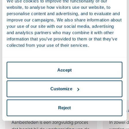
We use cookies to improve the functionality of our
LLB Rechtsgeleerdheid & Economie (cum laude)
website, to analyse how visitors use our website, to
(Universiteit Leiden)
personalise content and advertising, and to evaluate and
improve our campaigns. We also share information about
Beëdigd als advocaat in Nederland in 2021
your use of our site with our social media, advertising
and analytics partners who may combine it with other
information that you’ve provided to them or that they’ve
Nevenfuncties
collected from your use of their services.
Talen
Accept
Customize
Expertises
Reject
Aanbestedingsrecht
Projecten 
Aanbesteden is een zorgvuldig proces
In zowel d