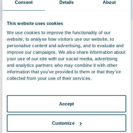
Consent
Details
About
This website uses cookies
Zoë adviseert over een breed scala aan arbeidsrechtelijke
We use cookies to improve the functionality of our
vraagstukken voor zowel nationale als internationale
website, to analyse how visitors use our website, to
ondernemingen. Zij ondersteunt bij transacties,
personalise content and advertising, and to evaluate and
onderhandelingen en diverse arbeidsrechtelijke
improve our campaigns. We also share information about
procedures.
your use of our site with our social media, advertising
and analytics partners who may combine it with other
information that you’ve provided to them or that they’ve
collected from your use of their services.
Recent Werk
Adviseerde Omoda Brands bij de overname van
Wehkamp, een van de bekendste online
Accept
retailplatforms van Nederland. Omoda Brands
brengt door de overname Wehkamp na 11 jaar
weer in Nederlandse handen.
Customize