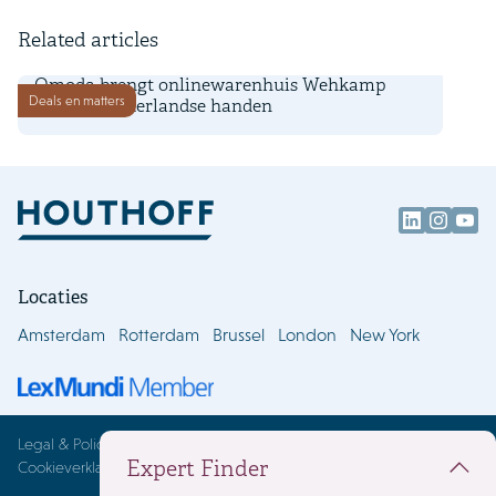
Related articles
4 juni 2026
Omoda brengt onlinewarenhuis Wehkamp
Deals en matters
terug in Nederlandse handen
Locaties
Amsterdam
Rotterdam
Brussel
London
New York
Legal & Policies
Expert Finder
Cookieverklaring