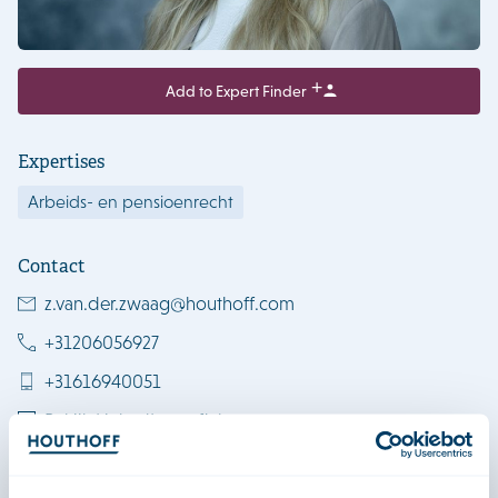
Add to Expert Finder
Expertises
Arbeids- en pensioenrecht
Contact
z.van.der.zwaag@houthoff.com
+31206056927
+31616940051
Bekijk LinkedIn profiel
Download vCard
Amsterdam