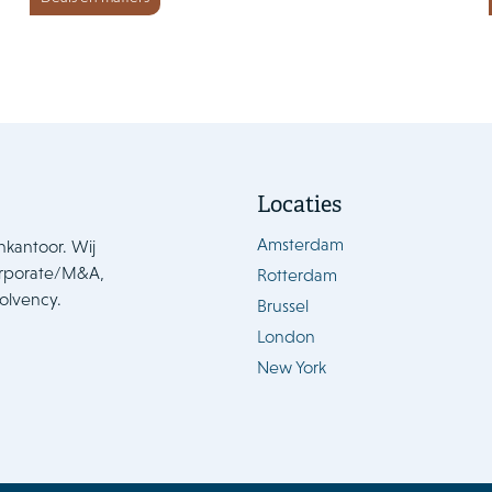
Locaties
Amsterdam
nkantoor. Wij
orporate/M&A,
Rotterdam
solvency.
Brussel
London
New York