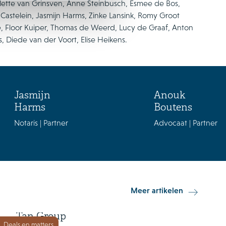
llette van Grinsven, Anne Steinbusch, Esmee de Bos,
e Castelein, Jasmijn Harms, Zinke Lansink, Romy Groot
e, Floor Kuiper, Thomas de Weerd, Lucy de Graaf, Anton
ns, Diede van der Voort, Elise Heikens.
Jasmijn
Anouk
Harms
Boutens
Notaris | Partner
Advocaat | Partner
15 juni 2026
Meer artikelen
Orkla Foods investeert in Go-
Tan Group
Deals en matters