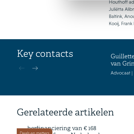
Houthoff ad
Juliëtta Ali
Baltink, An
Kooij, Frank
Key contacts
Guillett
van Gri
Advocaat | 
16 juli 2026
Gerelateerde artikelen
Time Equities Inc. rondt
herfinanciering van € 168
Deals en matters