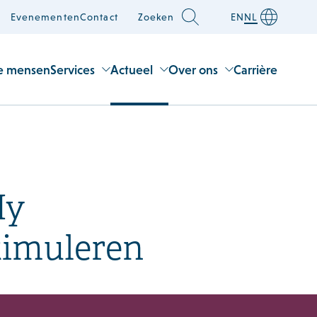
Evenementen
Contact
Zoeken
EN
NL
e mensen
Services
Actueel
Over ons
Carrière
My
stimuleren