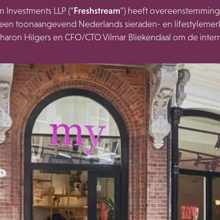
m Investments LLP (“
Freshstream
”) heeft overeenstemming 
 een toonaangevend Nederlands sieraden- en lifestyleme
Sharon Hilgers en CFO/CTO Vilmar Bliekendaal om de interna