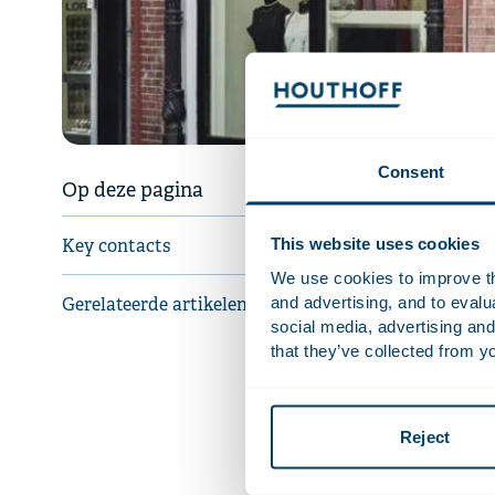
Consent
My Jewellery
Op deze pagina
Benelux, me
40 winkels i
This website uses cookies
Key contacts
klantenbest
We use cookies to improve the
Europese doe
and advertising, and to eval
Gerelateerde artikelen
social media, advertising and
De invester
that they’ve collected from yo
versnellen. 
miljoen te 
My Jeweller
Reject
waaronder M