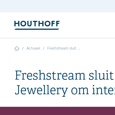
/
/
Actueel
Freshstream sluit ...
Freshstream slui
Jewellery om inte