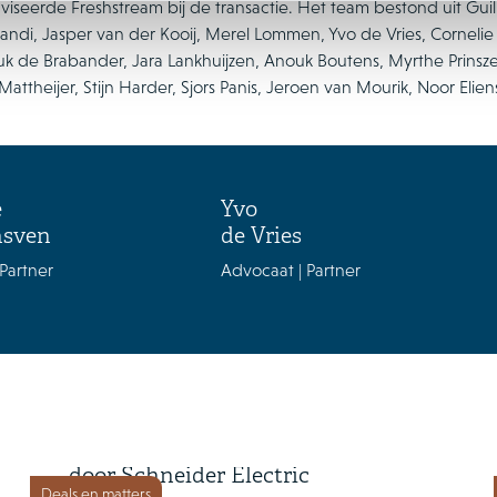
viseerde Freshstream bij de transactie. Het team bestond uit Gui
brandi, Jasper van der Kooij, Merel Lommen, Yvo de Vries, Corneli
ouk de Brabander, Jara Lankhuijzen, Anouk Boutens, Myrthe Prinsz
 Mattheijer, Stijn Harder, Sjors Panis, Jeroen van Mourik, Noor Elie
e
Yvo
nsven
de Vries
Partner
Advocaat | Partner
2 juli 2026
Cognite wordt overgenomen
door Schneider Electric
Deals en matters