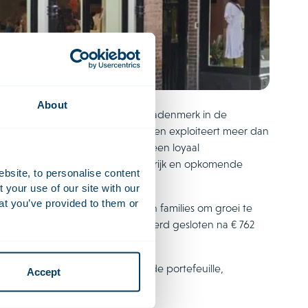
About
d als het grootste betaalbare sieradenmerk in de
ft nu meer dan 800 medewerkers en exploiteert meer dan
n sterk omnichannel platform en een loyaal
jn expansie naar Duitsland, Frankrijk en opkomende
ebsite, to personalise content
in de Benelux versterkt.
your use of our site with our
at you’ve provided to them or
en te werken met ondernemers en families om groei te
nds van Freshstream, dat in 2023 werd gesloten na € 762
nemers opgerichte bedrijven in de portefeuille,
Accept