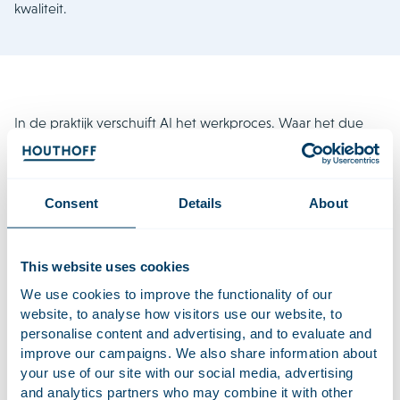
kwaliteit.
In de praktijk verschuift AI het werkproces. Waar het due
diligence-rapport voorheen het eindproduct was, is een
door AI gegenereerd rapport steeds vaker het vertrekpunt.
Daarmee begint het werk eerder en op een hoger niveau.
Consent
Details
About
Advocaten beschikken vanaf dag één over meer informatie
en kunnen zich sneller richten op analyse, risico-inschatting
en strategisch advies.
This website uses cookies
Dat verandert ook de rol van de M&A-advocaat. Niet het
We use cookies to improve the functionality of our
produceren van documenten staat centraal, maar het
website, to analyse how visitors use our website, to
begrijpen van de onderneming, het doorgronden van
personalise content and advertising, and to evaluate and
risico’s en het adviseren in complexe situaties. AI
improve our campaigns. We also share information about
ondersteunt dat proces, maar vervangt het niet.
your use of our site with our social media, advertising
and analytics partners who may combine it with other