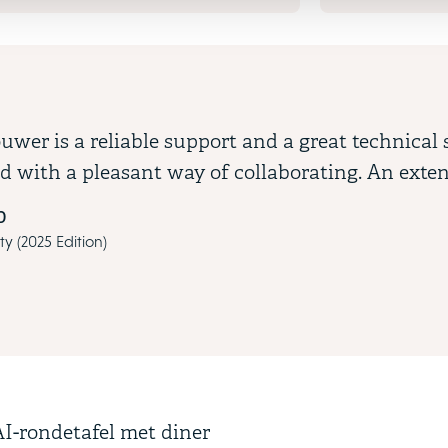
ouwer is a reliable support and a great technical
 with a pleasant way of collaborating. An exten
0
ty (2025 Edition)
vious and next buttons to navigate through the slides. Use the tab
I-rondetafel met diner