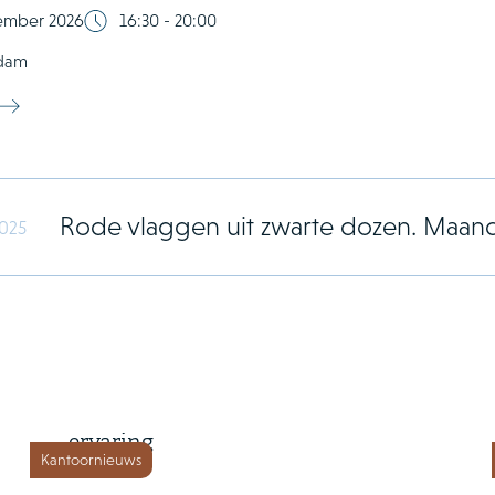
tember 2026
16:30 - 20:00
dam
Rode vlaggen uit zwarte dozen. Maan
2025
8 juli 2026
AI Survey 2.0: deel jouw
ervaring
Kantoornieuws