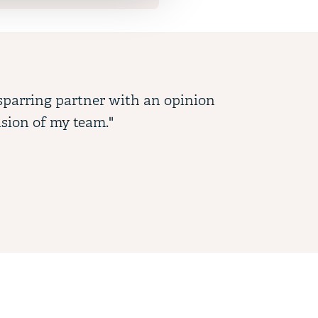
 sparring partner with an opinion
Re
sion of my team."
Leg
Priva
 key to access interactive elements within slides.