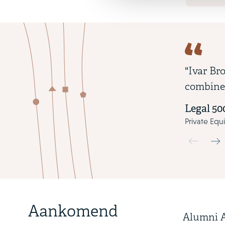
"Ivar Br
combined
Legal 50
Private Equi
Use the pre
Aankomend
Alumni A