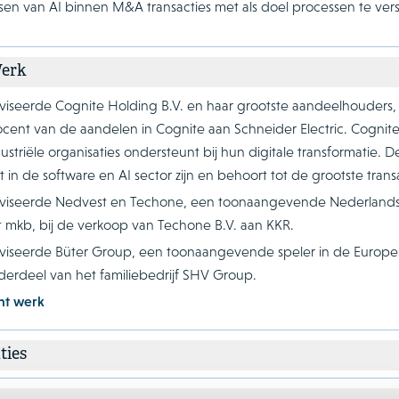
sen van AI binnen M&A transacties met als doel processen te vers
Werk
viseerde Cognite Holding B.V. en haar grootste aandeelhouders,
ocent van de aandelen in Cognite aan Schneider Electric. Cognite
ustriële organisaties ondersteunt bij hun digitale transformatie. 
t in de software en AI sector zijn en behoort tot de grootste tran
viseerde Nedvest en Techone, een toonaangevende Nederlandse 
t mkb, bij de verkoop van Techone B.V. aan KKR.
viseerde Büter Group, een toonaangevende speler in de Europese
derdeel van het familiebedrijf SHV Group.
nt werk
ties