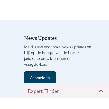
News Updates
Meld u aan voor onze News Updates en
blijf op de hoogte van de laatste
juridische ontwikkelingen en
vraagstukken.
Aanmelden
Expert Finder
Je hebt de volgende mensen aan je
teamdocument toegevoegd. Klik op