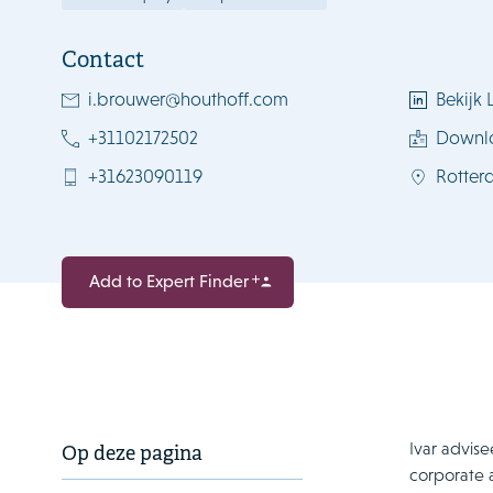
Contact
i.brouwer@houthoff.com
Bekijk 
+31102172502
Downl
+31623090119
Rotter
Add to Expert Finder
Ivar advis
Op deze pagina
corporate a