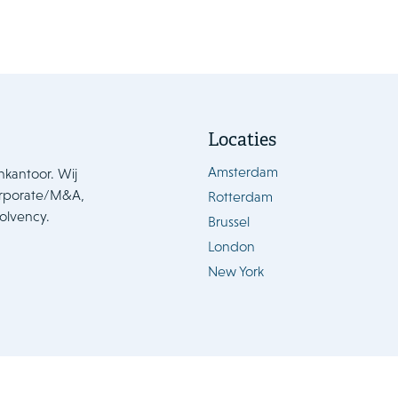
Locaties
Amsterdam
nkantoor. Wij
orporate/M&A,
Rotterdam
solvency.
Brussel
London
New York