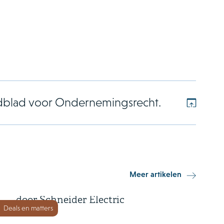
dblad voor Ondernemingsrecht.
2 juli 2026
Meer artikelen
Cognite wordt overgenomen
door Schneider Electric
Deals en matters