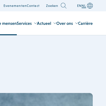
Evenementen
Contact
Zoeken
EN
NL
e mensen
Services
Actueel
Over ons
Carrière