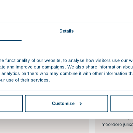
Details
e Equity
Corporate/
vate Equity Team van Houthoff begeleidt
Fusies en over
 functionality of our website, to analyse how visitors use our w
equityspelers bij transacties, van initiële
ingrijpende be
uate and improve our campaigns. We also share information about 
 analytics partners who may combine it with other information th
ie tot exit, en is sparringpartner op
kan nemen – of
ur use of their services.
ch, commercieel en economisch vlak.
groeidoelstelli
markten, vera
marktomstandi
langetermijnin
Customize
duidelijk inzic
door de comple
meerdere jurisd