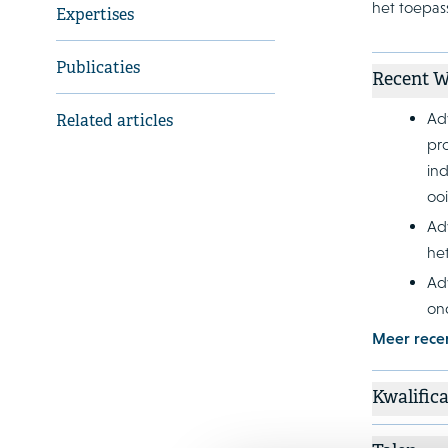
het toepas
Expertises
Publicaties
Recent 
Ad
Related articles
pr
ind
ooi
Ad
he
Ad
on
Meer rece
Kwalifica