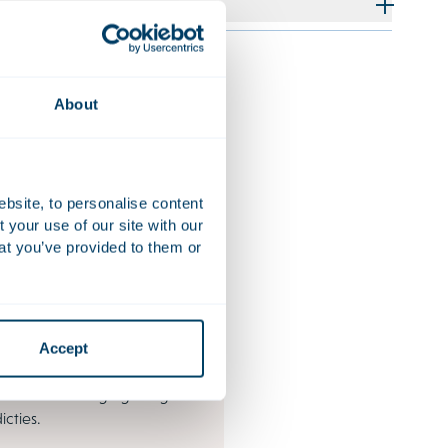
About
M&A
names behoren tot de meest
ebsite, to personalise content
sluiten die een onderneming
your use of our site with our
at you’ve provided to them or
 het nu gaat om
ngen, toetreden tot nieuwe
nderende
gheden of
vesteringen. Ze vragen om
Accept
ht en een standvastige koers
xe wet- en regelgeving in
icties.