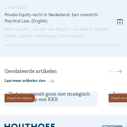
1 mei 2025
Private Equity-recht in Nederland: Een overzicht.
Practical Law. (English)
Bram Caudri,
,
Jeroen van Mourik,
Lars Bakker,
Marthe
Bollen,
Jeroen Vossenberg,
Bram Caudri,
Gerelateerde artikelen
Laat meer artikelen zien
19 november 2025
12 nove
Techone versnelt groei met strategisch
Surese
Deals en matters
Deals en m
partnerschap met KKR
overn