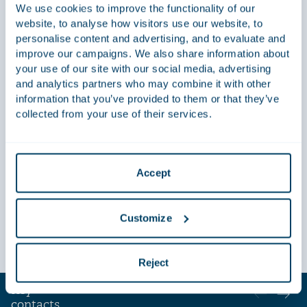
We use cookies to improve the functionality of our
Recent
website, to analyse how visitors use our website, to
work
personalise content and advertising, and to evaluate and
improve our campaigns. We also share information about
Advised Torqx Capital Partners and the other
Ad
your use of our site with our social media, advertising
shareholders on the sale of the Sonic group, a global
ma
and analytics partners who may combine it with other
information that you’ve provided to them or that they’ve
specialist in professional hand tools, filled toolboxes
collected from your use of their services.
and premium storage solutions, to private equity
firm Egeria Capital Management.
Accept
Customize
Reject
Key
contacts