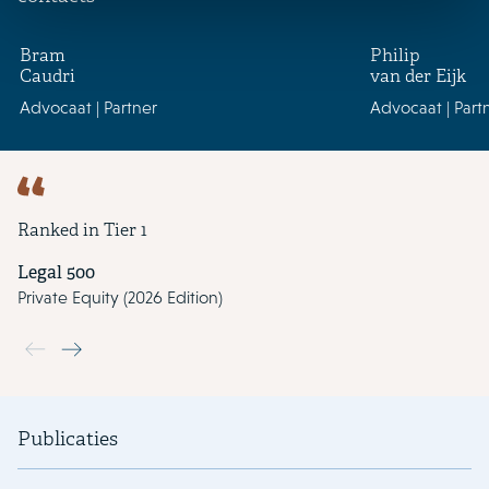
Bram
Philip
Caudri
van der Eijk
Advocaat | Partner
Advocaat | Part
Ranked in Tier 1
Legal 500
Private Equity (2026 Edition)
Use the previous and next buttons to navigate through the slide
Publicaties