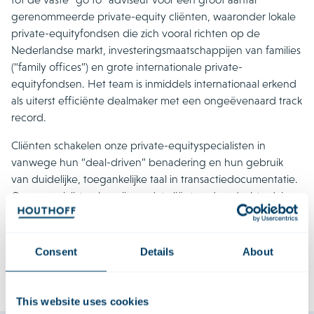
gerenommeerde private-equity cliënten, waaronder lokale
private-equityfondsen die zich vooral richten op de
Nederlandse markt, investeringsmaatschappijen van families
(“family offices”) en grote internationale private-
equityfondsen. Het team is inmiddels internationaal erkend
als uiterst efficiënte dealmaker met een ongeëvenaard track
record.
Cliënten schakelen onze private-equityspecialisten in
vanwege hun “deal-driven” benadering en hun gebruik
van duidelijke, toegankelijke taal in transactiedocumentatie.
Onze specialisten begrijpen dat cliënten doordacht advies
nodig hebben, maar dan wel op een manier die voor hen
werkt – praktisch, begrijpelijk en efficiënt. Ons
multidisciplinair Private Equity Team werkt nauw samen met
Consent
Details
About
onze experts op alle voor transacties relevante gebieden.
This website uses cookies